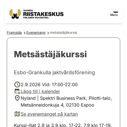
Hoppa till innehåll
Gå till webbplatskartan
Meny
Framsida
Evenemang
metsästäjäkurssi
Metsästäjäkurssi
Esbo-Grankulla jaktvårdsförening
2.9.2026 Vid: 17:00-22:00
Lägg till i kalender
Nyland | Spektri Business Park, Pilotti-talo,
Metsänneidonkuja 4, 02130 Espoo
Se evenemanget på kartan
(avautuu uuteen välilehteen)
Kurssi-illat 2.9 ja 3.9 klo. 17-22. 7.9 klo 17-19.