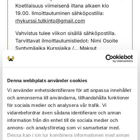
Koetilaisuus viimeisenä iltana alkaen klo
19.00. Ilmoittautuminen sähköpostilla:
rhykurssi.tutkinto@gmail.com
Vahvistus tulee viikon sisällä sähköpostilla.
Tarvittavat ilmoittautumistiedot: Nimi Osoite
Syntymäaika Kurssiaika /… Maksut
kurssipaikalla kortilla. Kurssimaksu 70 €,
tutkintomaksu 20 €, Metsästäjän opas rhy:ltä
45 €.
Denna webbplats använder cookies
Esbo-Grankulla jaktvårdsförening
Vi använder enhetsidentifierare för att anpassa innehållet
Nyland
och annonserna till användarna, tillhandahålla funktioner
0447445555
för sociala medier och analysera vår trafik. Vi
espoo-kauniainen@rhy.riista.fi
vidarebefordrar även sådana identifierare och annan
information från din enhet till de sociala medier och
annons- och analysföretag som vi samarbetar med.
Dessa kan i sin tur kombinera informationen med annan