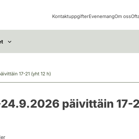
Kontaktuppgifter
Evenemang
Om oss
Oft
et
vittäin 17-21 (yht 12 h)
4.9.2026 päivittäin 17-21
der