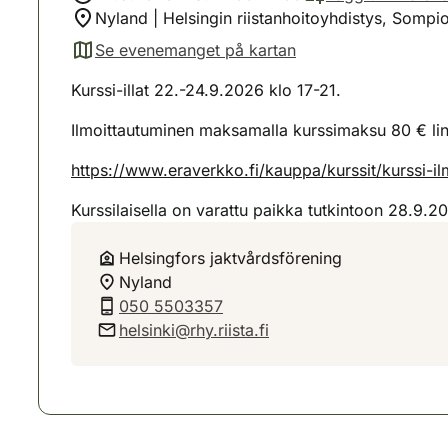
Nyland | Helsingin riistanhoitoyhdistys, Sompio
Se evenemanget på kartan
(avautuu uuteen välilehteen)
Kurssi-illat 22.-24.9.2026 klo 17-21.
Ilmoittautuminen maksamalla kurssimaksu 80 € lin
https://www.eraverkko.fi/kauppa/kurssit/kurssi-
Kurssilaisella on varattu paikka tutkintoon 28.9.2
Helsingfors jaktvårdsförening
Nyland
050 5503357
helsinki@rhy.riista.fi