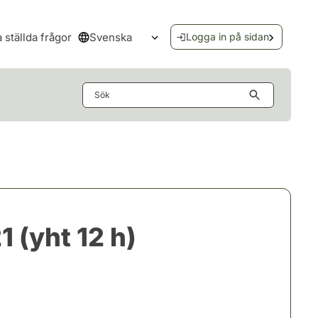
Svenska
a ställda frågor
Logga in på sidan
Öppna språkmenyn
Sök
 (yht 12 h)