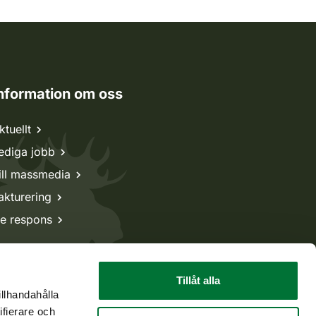
nformation om oss
ktuellt
ediga jobb
ill massmedia
akturering
e respons
Tillåt alla
illhandahålla
ifierare och