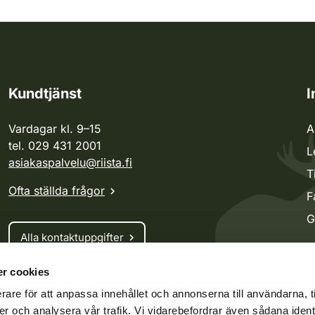
Kundtjänst
I
Vardagar kl. 9–15
A
tel. 029 431 2001
L
asiakaspalvelu@riista.fi
T
Ofta ställda frågor
F
G
Alla kontaktuppgifter
r cookies
Jaktkort
rare för att anpassa innehållet och annonserna till användarna, t
Oma riista -tjänsten
er och analysera vår trafik. Vi vidarebefordrar även sådana ident