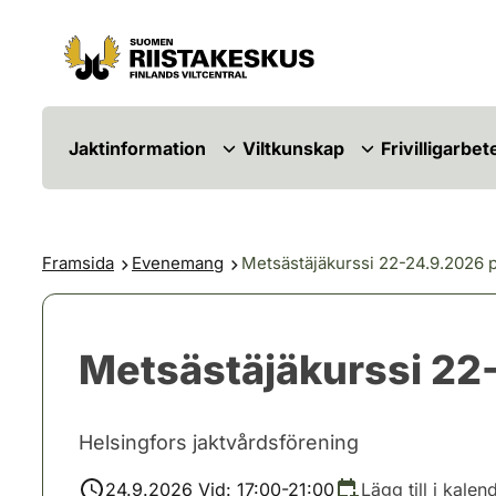
Hoppa till innehåll
Gå till webbplatskartan
Jaktinformation
Viltkunskap
Frivilligarbet
Framsida
Evenemang
Metsästäjäkurssi 22-24.9.2026 päi
Metsästäjäkurssi 22-2
Helsingfors jaktvårdsförening
24.9.2026 Vid: 17:00-21:00
Lägg till i kalen