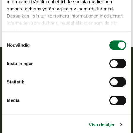
information från din enhet till de sociala medier och
050 5503357
annons- och analysföretag som vi samarbetar med.
helsinki@rhy.riista.fi
Dessa kan i sin tur kombinera informationen med annan
information som du har tillhandahållit eller som de har
samlat in när du har använt deras tjänster.
Samtyckesval
Nödvändig
Inställningar
Finlands viltcentral
Statistik
Finlands viltcentral främjar en hållbar vilthushållning, stöder
jaktvårdsföreningarnas verksamhet, ser till att viltpolitiken
verkställs och svarar för de offentliga förvaltningsuppgifter
Media
som föreskrivs.
Om oss
Visa detaljer
Kundtjänst