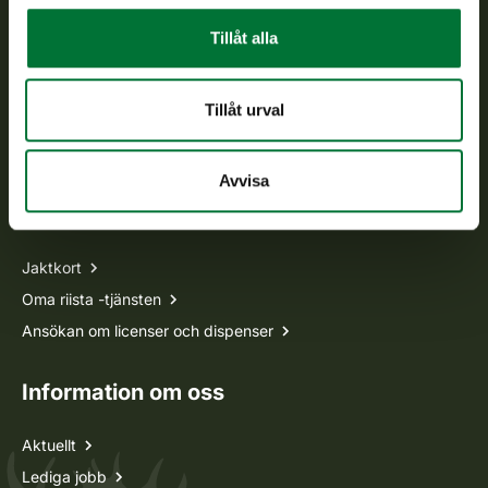
Tillåt alla
Vardagar kl. 9–15
tel. 029 431 2001
asiakaspalvelu@riista.fi
Tillåt urval
Ofta ställda frågor
Avvisa
Alla kontaktuppgifter
Jaktkort
Oma riista -tjänsten
Ansökan om licenser och dispenser
Information om oss
Aktuellt
Lediga jobb