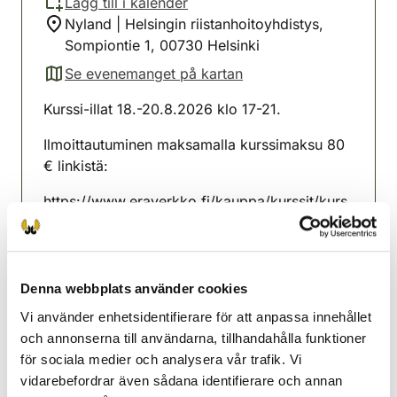
Lägg till i kalender
Nyland | Helsingin riistanhoitoyhdistys,
Sompiontie 1, 00730 Helsinki
Se evenemanget på kartan
(avautuu uuteen välilehteen)
Kurssi-illat 18.-20.8.2026 klo 17-21.
Ilmoittautuminen maksamalla kurssimaksu 80
€ linkistä:
https://www.eraverkko.fi/kauppa/kurssit/kurs
si-ilmoittautuminen-metsastajakurssi-18-08-
2026-17-00-metsastajatutkintokoulutus-18-
20-08-2026
Denna webbplats använder cookies
Kurssilaisella on varattu paikka tutkintoon
Vi använder enhetsidentifierare för att anpassa innehållet
24.8.2026.
och annonserna till användarna, tillhandahålla funktioner
för sociala medier och analysera vår trafik. Vi
Helsingfors jaktvårdsförening
vidarebefordrar även sådana identifierare och annan
Nyland