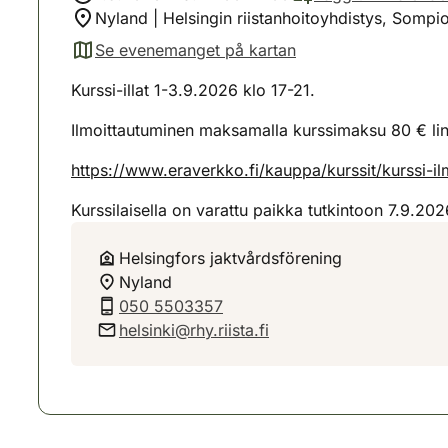
Nyland | Helsingin riistanhoitoyhdistys, Sompio
Se evenemanget på kartan
(avautuu uuteen välilehteen)
Kurssi-illat 1-3.9.2026 klo 17-21.
Ilmoittautuminen maksamalla kurssimaksu 80 € lin
https://www.eraverkko.fi/kauppa/kurssit/kurssi-
Kurssilaisella on varattu paikka tutkintoon 7.9.202
Helsingfors jaktvårdsförening
Nyland
050 5503357
helsinki@rhy.riista.fi