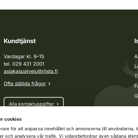
Kundtjänst
I
Vardagar kl. 9–15
A
tel. 029 431 2001
L
asiakaspalvelu@riista.fi
T
Ofta ställda frågor
F
G
Alla kontaktuppgifter
r cookies
Jaktkort
rare för att anpassa innehållet och annonserna till användarna, t
Oma riista -tjänsten
er och analysera vår trafik. Vi vidarebefordrar även sådana ident