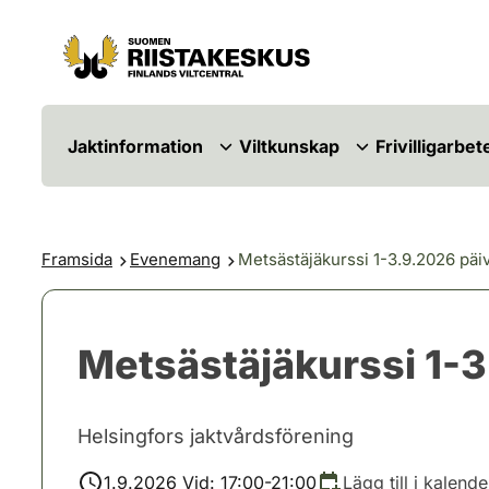
Hoppa till innehåll
Gå till webbplatskartan
Jaktinformation
Viltkunskap
Frivilligarbet
Framsida
Evenemang
Metsästäjäkurssi 1-3.9.2026 päivi
Metsästäjäkurssi 1-3.
Helsingfors jaktvårdsförening
1.9.2026 Vid: 17:00-21:00
Lägg till i kalende