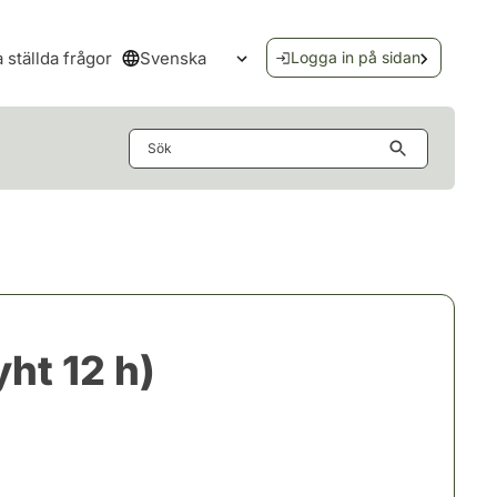
Svenska
a ställda frågor
Logga in på sidan
Öppna språkmenyn
Sök
ht 12 h)