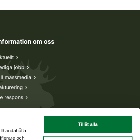
nformation om oss
ktuellt
ediga jobb
ill massmedia
akturering
e respons
Tillåt alla
illhandahålla
ifierare och