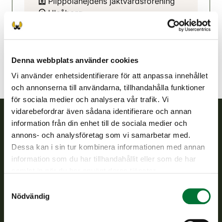
Piippolanejdens jaktvårdsförening
Uleåborg
0505055012
heikkinensulo@gmail.com
Denna webbplats använder cookies
Vi använder enhetsidentifierare för att anpassa innehållet
och annonserna till användarna, tillhandahålla funktioner
för sociala medier och analysera vår trafik. Vi
vidarebefordrar även sådana identifierare och annan
information från din enhet till de sociala medier och
Finlands viltcentral
annons- och analysföretag som vi samarbetar med.
Dessa kan i sin tur kombinera informationen med annan
Finlands viltcentral främjar en hållbar vilthushållning, stöder
information som du har tillhandahållit eller som de har
jaktvårdsföreningarnas verksamhet, ser till att viltpolitiken
samlat in när du har använt deras tjänster.
verkställs och svarar för de offentliga förvaltningsuppgifter
Samtyckesval
som föreskrivs.
Nödvändig
Om oss