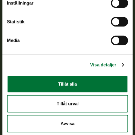
Inställningar
Kundtjänst
Statistik
Vardagar kl. 9–15
tel. 029 431 2001
asiakaspalvelu@riista.fi
Media
Ofta ställda frågor
Visa detaljer
Alla kontaktuppgifter
Tillåt alla
Jaktkort
Oma riista -tjänsten
Ansökan om licenser och dispenser
Tillåt urval
Information om oss
Avvisa
Aktuellt