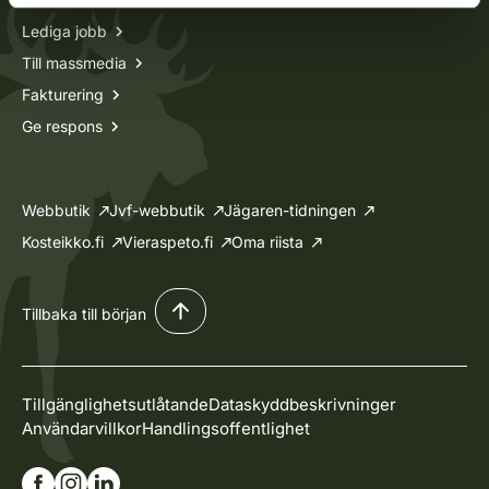
Lediga jobb
Till massmedia
Fakturering
Ge respons
Webbutik
Jvf-webbutik
Jägaren-tidningen
Kosteikko.fi
Vieraspeto.fi
Oma riista
Tillbaka till början
Tillgänglighetsutlåtande
Dataskyddbeskrivninger
Användarvillkor
Handlingsoffentlighet