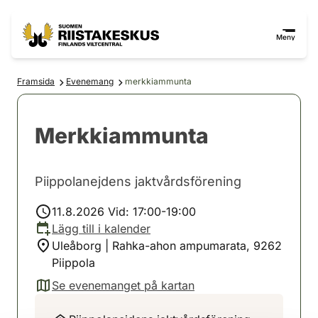
Hoppa till innehåll
Gå till webbplatskartan
Meny
Framsida
Evenemang
merkkiammunta
Merkkiammunta
Piippolanejdens jaktvårdsförening
11.8.2026 Vid: 17:00-19:00
Lägg till i kalender
Uleåborg | Rahka-ahon ampumarata, 9262
Piippola
Se evenemanget på kartan
(avautuu uuteen välilehteen)