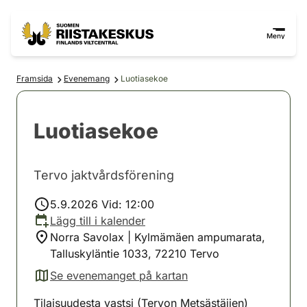
Hoppa till innehåll
Gå till webbplatskartan
Meny
Framsida
Evenemang
Luotiasekoe
Luotiasekoe
Tervo jaktvårdsförening
5.9.2026 Vid: 12:00
Lägg till i kalender
Norra Savolax | Kylmämäen ampumarata,
Talluskyläntie 1033, 72210 Tervo
Se evenemanget på kartan
(avautuu uuteen välilehteen)
Tilaisuudesta vastsi (Tervon Metsästäjien)