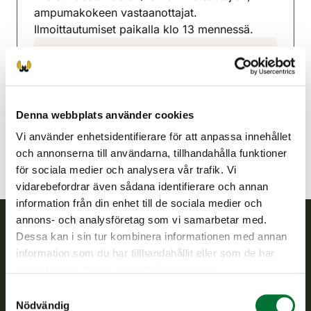
ampumakokeen vastaanottajat.
Ilmoittautumiset paikalla klo 13 mennessä.
Tervo jaktvårdsförening
Norra Savolax
0440499400
jukkakorhonen62@gmail.com
Denna webbplats använder cookies
Vi använder enhetsidentifierare för att anpassa innehållet
och annonserna till användarna, tillhandahålla funktioner
för sociala medier och analysera vår trafik. Vi
vidarebefordrar även sådana identifierare och annan
information från din enhet till de sociala medier och
annons- och analysföretag som vi samarbetar med.
Dessa kan i sin tur kombinera informationen med annan
Finlands viltcentral
information som du har tillhandahållit eller som de har
samlat in när du har använt deras tjänster.
Finlands viltcentral främjar en hållbar vilthushållning, stöder
Samtyckesval
jaktvårdsföreningarnas verksamhet, ser till att viltpolitiken
Nödvändig
verkställs och svarar för de offentliga förvaltningsuppgifter