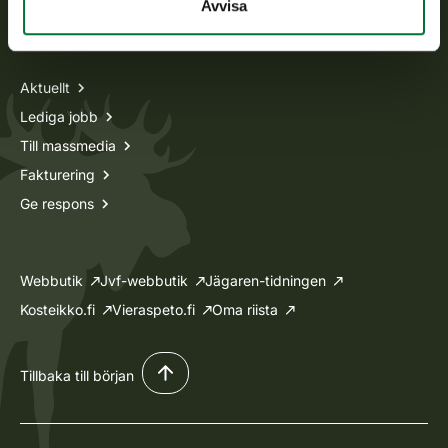
Avvisa
Information om oss
Aktuellt
Lediga jobb
Till massmedia
Fakturering
Ge respons
Webbutik
Jvf-webbutik
Jägaren-tidningen
Kosteikko.fi
Vieraspeto.fi
Oma riista
Tillbaka till början