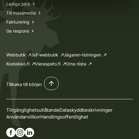
Lediga jobb
Till massmedia
Fakturering
Ge respons
Webbutik
Jvf-webbutik
Jägaren-tidningen
Kosteikko.fi
Vieraspeto.fi
Oma riista
Tillbaka till början
Tillgänglighetsutlåtande
Dataskyddbeskrivninger
Användarvillkor
Handlingsoffentlighet