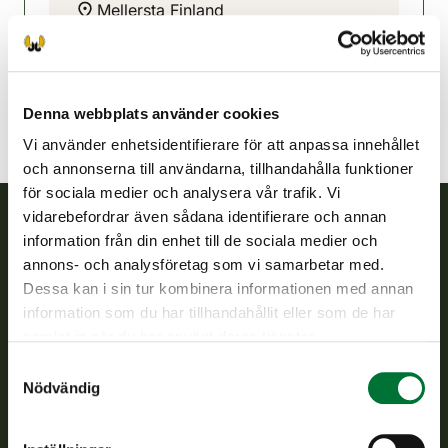
Mellersta Finland
0400-242983
pylkonmaki@rhy.riista.fi
Denna webbplats använder cookies
Vi använder enhetsidentifierare för att anpassa innehållet
och annonserna till användarna, tillhandahålla funktioner
för sociala medier och analysera vår trafik. Vi
vidarebefordrar även sådana identifierare och annan
information från din enhet till de sociala medier och
Finlands viltcentral
annons- och analysföretag som vi samarbetar med.
Dessa kan i sin tur kombinera informationen med annan
Finlands viltcentral främjar en hållbar vilthushållning, stöder
information som du har tillhandahållit eller som de har
jaktvårdsföreningarnas verksamhet, ser till att viltpolitiken
samlat in när du har använt deras tjänster.
verkställs och svarar för de offentliga förvaltningsuppgifter
som föreskrivs.
Samtyckesval
Nödvändig
Om oss