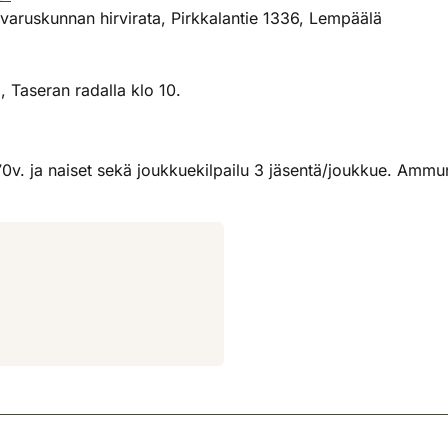
aruskunnan hirvirata, Pirkkalantie 1336, Lempäälä
 Taseran radalla klo 10.
. 70v. ja naiset sekä joukkuekilpailu 3 jäsentä/joukkue. Am