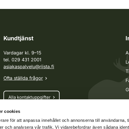
Kundtjänst
I
Vardagar kl. 9–15
A
tel. 029 431 2001
L
asiakaspalvelu@riista.fi
T
Ofta ställda frågor
F
G
Alla kontaktuppgifter
r cookies
Jaktkort
rare för att anpassa innehållet och annonserna till användarna, t
Oma riista -tjänsten
er och analysera vår trafik. Vi vidarebefordrar även sådana ident