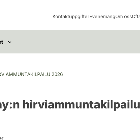
Kontaktuppgifter
Evenemang
Om oss
Oft
et
RVIAMMUNTAKILPAILU 2026
y:n hirviammuntakilpail
er