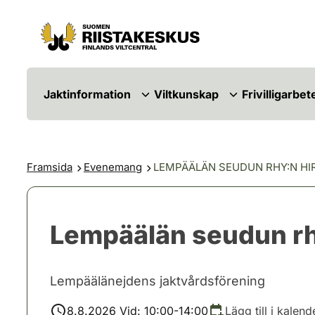
Hoppa till innehåll
Gå till webbplatskartan
Jaktinformation
Viltkunskap
Frivilligarbet
Framsida
Evenemang
LEMPÄÄLÄN SEUDUN RHY:N HI
Lempäälän seudun rh
Lempäälänejdens jaktvårdsförening
8.8.2026 Vid: 10:00-14:00
Lägg till i kalend