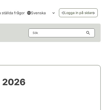
Svenska
a ställda frågor
Logga in på sidan
Öppna språkmenyn
Sök
u 2026