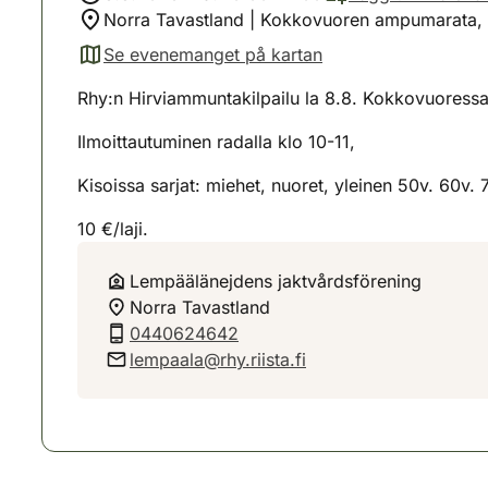
Norra Tavastland | Kokkovuoren ampumarata, v
Se evenemanget på kartan
(avautuu uuteen välilehteen)
Rhy:n Hirviammuntakilpailu la 8.8. Kokkovuoressa,
Ilmoittautuminen radalla klo 10-11,
Kisoissa sarjat: miehet, nuoret, yleinen 50v. 60v
10 €/laji.
Lempäälänejdens jaktvårdsförening
Norra Tavastland
0440624642
lempaala@rhy.riista.fi