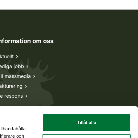
nformation om oss
ktuellt
ediga jobb
ill massmedia
akturering
e respons
Tillåt alla
illhandahålla
ifierare och