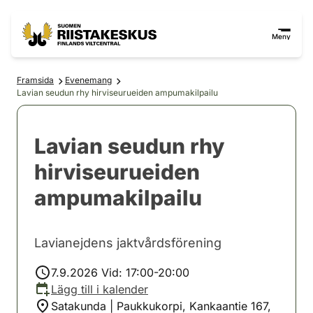
Hoppa till innehåll
Gå till webbplatskartan
Meny
Framsida
Evenemang
Lavian seudun rhy hirviseurueiden ampumakilpailu
Lavian seudun rhy
hirviseurueiden
ampumakilpailu
Lavianejdens jaktvårdsförening
7.9.2026 Vid: 17:00-20:00
Lägg till i kalender
Satakunda | Paukkukorpi, Kankaantie 167,