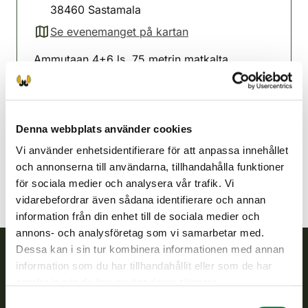
38460 Sastamala
Se evenemanget på kartan
(avautuu uuteen välilehteen)
Ammutaan 4+6 ls, 75 metrin matkalta.
Joukkueissa 5 ampujan tulos.
Lavianejdens jaktvårdsförening
Satakunda
Denna webbplats använder cookies
lavia@rhy.riista.fi
Vi använder enhetsidentifierare för att anpassa innehållet
och annonserna till användarna, tillhandahålla funktioner
för sociala medier och analysera vår trafik. Vi
vidarebefordrar även sådana identifierare och annan
information från din enhet till de sociala medier och
annons- och analysföretag som vi samarbetar med.
Dessa kan i sin tur kombinera informationen med annan
information som du har tillhandahållit eller som de har
Finlands viltcentral
samlat in när du har använt deras tjänster.
Samtyckesval