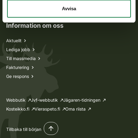
Ansökan om licenser och dispenser
Avvisa
Information om oss
Aktuellt
Lediga jobb
Till massmedia
Fakturering
Ge respons
Webbutik
Jvf-webbutik
Jägaren-tidningen
Kosteikko.fi
Vieraspeto.fi
Oma riista
Tillbaka till början