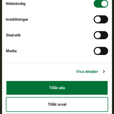
Finlands viltcentral främjar en hållbar vilthushållning, stöder
Nödvändig
jaktvårdsföreningarnas verksamhet, ser till att viltpolitiken
verkställs och svarar för de offentliga förvaltningsuppgifter
som föreskrivs.
Inställningar
Om oss
Statistik
Kundtjänst
Media
Vardagar kl. 9–15
tel. 029 431 2001
asiakaspalvelu@riista.fi
Visa detaljer
Ofta ställda frågor
Tillåt alla
Alla kontaktuppgifter
Tillåt urval
Jaktkort
Oma riista -tjänsten