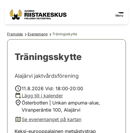
Hoppa till innehåll
Gå till webbplatskartan
Meny
Framsida
Evenemang
Träningsskytte
Träningsskytte
Alajärvi jaktvårdsförening
11.8.2026 Vid: 18:00-20:00
Lägg till i kalender
Österbotten | Unkan ampuma-alue,
Viranperäntie 100, Alajärvi
Se evenemanget på kartan
(avautuu uuteen välilehteen)
Keksi-eurooppalainen metsästystrap