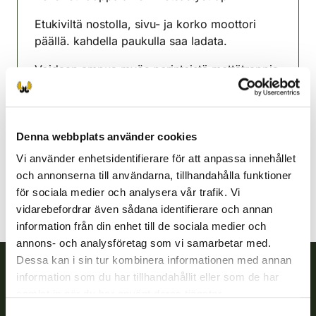
Etukiviltä nostolla, sivu- ja korko moottori
päällä. kahdella paukulla saa ladata.
Voidaan ampua myös perinteistä mettätrappia
sekä automaattitrappia.
Alajärvi jaktvårdsförening
Österbotten
Denna webbplats använder cookies
alajarvi@rhy.riista.fi
Vi använder enhetsidentifierare för att anpassa innehållet
och annonserna till användarna, tillhandahålla funktioner
för sociala medier och analysera vår trafik. Vi
vidarebefordrar även sådana identifierare och annan
information från din enhet till de sociala medier och
annons- och analysföretag som vi samarbetar med.
Dessa kan i sin tur kombinera informationen med annan
information som du har tillhandahållit eller som de har
Finlands viltcentral
samlat in när du har använt deras tjänster.
Samtyckesval