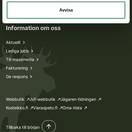
Oma riista -tjänsten
Avvisa
Ansökan om licenser och dispenser
Information om oss
Aktuellt
Lediga jobb
Till massmedia
Fakturering
Ge respons
Webbutik
Jvf-webbutik
Jägaren-tidningen
Kosteikko.fi
Vieraspeto.fi
Oma riista
Tillbaka till början