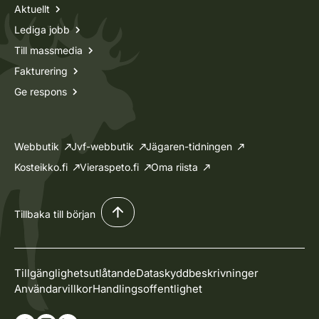
Aktuellt
Lediga jobb
Till massmedia
Fakturering
Ge respons
Webbutik
Jvf-webbutik
Jägaren-tidningen
Kosteikko.fi
Vieraspeto.fi
Oma riista
Tillbaka till början
Tillgänglighetsutlåtande
Dataskyddbeskrivninger
Användarvillkor
Handlingsoffentlighet