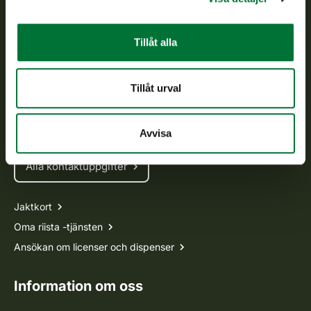
Kundtjänst
Tillåt alla
Vardagar kl. 9–15
tel. 029 431 2001
Tillåt urval
asiakaspalvelu@riista.fi
Ofta ställda frågor
Avvisa
Alla kontaktuppgifter
Jaktkort
Oma riista -tjänsten
Ansökan om licenser och dispenser
Information om oss