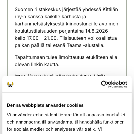
(avautuu uuteen välilehteen)
Suomen riistakeskus järjestää yhdessä Kittilän
rhy:n kanssa kaikille karhusta ja
karhunmetsästyksestä kiinnostuneille avoimen
koulutustilaisuuden perjantaina 14.8.2026
kello 17.00 – 21.00. Tilaisuuteen voi osallistua
paikan päällä tai etänä Teams -alustalla.
Tapahtumaan tulee ilmoittautua etukäteen alla
olevan linkin kautta.
https://www.lyyti.in/karhukoulutus_kittila
Tilaisuus alkaa klo 17.00 kahveilla, jota seuraa
mielenkiintoiset esitykset liittyen karhun
ekologiaan, metsästykseen, karhusaaliin
Denna webbplats använder cookies
käsittelyyn ja riistahygieniaan, karhusaaliin
Vi använder enhetsidentifierare för att anpassa innehållet
raportointiin, karhuhavaintoihin, karhun
och annonserna till användarna, tillhandahålla funktioner
aiheuttamiin vahinkoihin ja karhun
för sociala medier och analysera vår trafik. Vi
metsästämiseen valtion mailla.