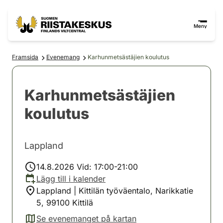
Hoppa till innehåll
Gå till webbplatskartan
Meny
Framsida
Evenemang
Karhunmetsästäjien koulutus
Karhunmetsästäjien
koulutus
Lappland
14.8.2026 Vid: 17:00-21:00
Lägg till i kalender
Lappland | Kittilän työväentalo, Narikkatie
5, 99100 Kittilä
Se evenemanget på kartan