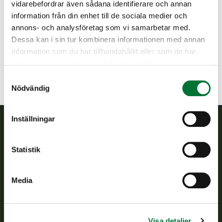
vidarebefordrar även sådana identifierare och annan
information från din enhet till de sociala medier och
Lappland
annons- och analysföretag som vi samarbetar med.
Lappland
Dessa kan i sin tur kombinera informationen med annan
Lappi@riista.fi
information som du har tillhandahållit eller som de har
samlat in när du har använt deras tjänster.
Samtyckesval
Nödvändig
Inställningar
Finlands viltcentral
Statistik
Finlands viltcentral främjar en hållbar vilthushållning, stöder
jaktvårdsföreningarnas verksamhet, ser till att viltpolitiken
Media
verkställs och svarar för de offentliga förvaltningsuppgifter
som föreskrivs.
Om oss
Visa detaljer