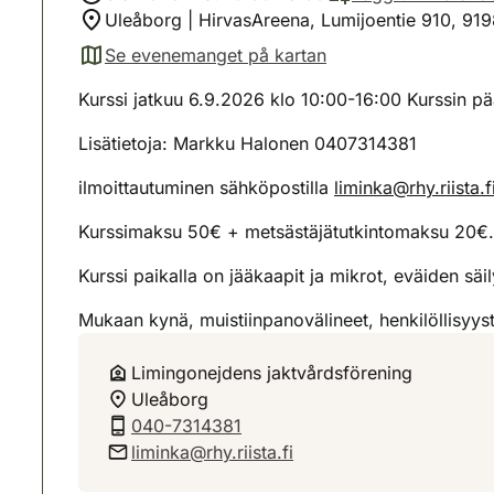
Uleåborg | HirvasAreena, Lumijoentie 910, 919
Se evenemanget på kartan
(avautuu uuteen välilehteen)
Kurssi jatkuu 6.9.2026 klo 10:00-16:00 Kurssin pää
Lisätietoja: Markku Halonen 0407314381
ilmoittautuminen sähköpostilla
liminka@rhy.riista.f
Kurssimaksu 50€ + metsästäjätutkintomaksu 20€.
Kurssi paikalla on jääkaapit ja mikrot, eväiden sä
Mukaan kynä, muistiinpanovälineet, henkilöllisyysto
Limingonejdens jaktvårdsförening
Uleåborg
040-7314381
liminka@rhy.riista.fi