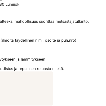
80 Lumijoki
tteeksi mahdollisuus suorittaa metsästäjätutkinto.
i
(ilmoita täydellinen nimi, osoite ja puh.nro)
ilytykseen ja lämmitykseen
distus ja repullinen reipasta mieltä.