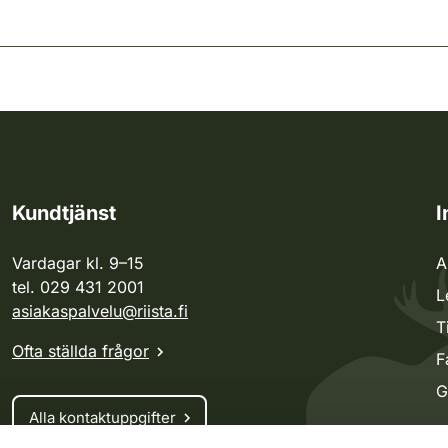
Kundtjänst
I
Vardagar kl. 9–15
A
tel. 029 431 2001
L
asiakaspalvelu@riista.fi
T
Ofta ställda frågor
F
G
Alla kontaktuppgifter