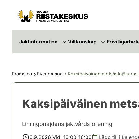
Hoppa till innehåll
Gå till webbplatskartan
Jaktinformation
Viltkunskap
Frivilligarbet
Framsida
Evenemang
Kaksipäiväinen metsästäjäkurssi
Kaksipäiväinen mets
Limingonejdens jaktvårdsförening
6.9.2026 Vid: 10:00-16:00
Lägg till i kalend