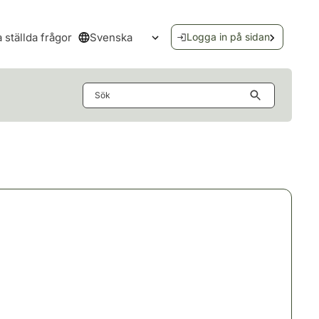
Svenska
a ställda frågor
Logga in på sidan
Öppna språkmenyn
Sök