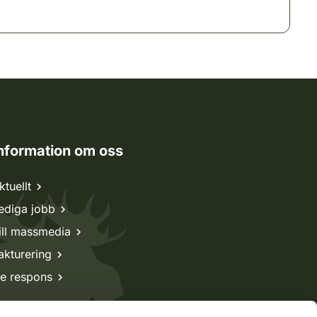
nformation om oss
ktuellt
ediga jobb
ill massmedia
akturering
e respons