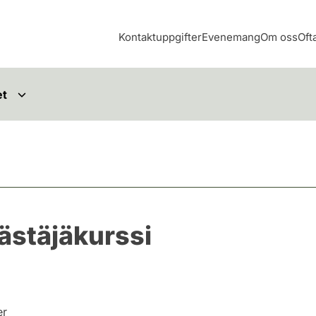
Kontaktuppgifter
Evenemang
Om oss
Oft
et
ästäjäkurssi
er