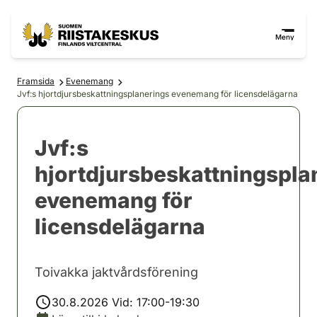
Hoppa till innehåll
Gå till webbplatskartan
Meny
Framsida
Evenemang
Jvf:s hjortdjursbeskattningsplanerings evenemang för licensdelägarna
Jvf:s
hjortdjursbeskattningspla
evenemang för
licensdelägarna
Toivakka jaktvårdsförening
30.8.2026 Vid: 17:00-19:30