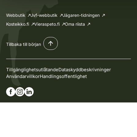
Webbutik
Jvf-webbutik
Jägaren-tidningen
Kosteikko.fi
Vieraspeto.fi
Oma riista
Tillbaka till början
Tillgänglighetsutlåtande
Dataskyddbeskrivninger
Användarvillkor
Handlingsoffentlighet
Gå till vår Facebook-sida
Gå till vår Instagram-sida
Gå till vår Linkedin-sida