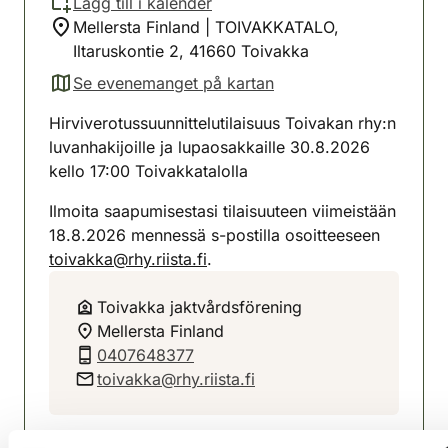
Lägg till i kalender
Mellersta Finland | TOIVAKKATALO,
Iltaruskontie 2, 41660 Toivakka
Se evenemanget på kartan
(avautuu uuteen välilehteen)
Hirviverotussuunnittelutilaisuus Toivakan rhy:n
luvanhakijoille ja lupaosakkaille 30.8.2026
kello 17:00 Toivakkatalolla
Ilmoita saapumisestasi tilaisuuteen viimeistään
18.8.2026 mennessä s-postilla osoitteeseen
toivakka@rhy.riista.fi
.
Toivakka jaktvårdsförening
Mellersta Finland
0407648377
toivakka@rhy.riista.fi