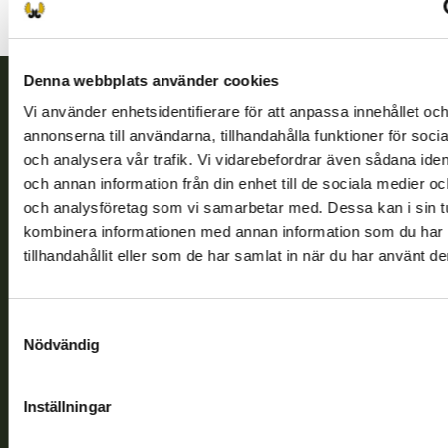
Denna webbplats använder cookies
Vi använder enhetsidentifierare för att anpassa innehållet oc
Finlands viltcentral
annonserna till användarna, tillhandahålla funktioner för soci
och analysera vår trafik. Vi vidarebefordrar även sådana ident
Finlands viltcentral främjar en hållbar vilthushållning, stöder
och annan information från din enhet till de sociala medier o
jaktvårdsföreningarnas verksamhet, ser till att viltpolitiken
och analysföretag som vi samarbetar med. Dessa kan i sin t
verkställs och svarar för de offentliga förvaltningsuppgifter
kombinera informationen med annan information som du har
som föreskrivs.
tillhandahållit eller som de har samlat in när du har använt de
Om oss
Samtyckesval
Kundtjänst
Nödvändig
Vardagar kl. 9–15
Inställningar
tel. 029 431 2001
asiakaspalvelu@riista.fi