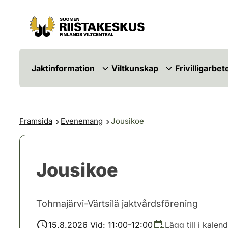
Hoppa till innehåll
Gå till webbplatskartan
Jaktinformation
Viltkunskap
Frivilligarbet
Framsida
Evenemang
Jousikoe
Jousikoe
Tohmajärvi-Värtsilä jaktvårdsförening
15.8.2026 Vid: 11:00-12:00
Lägg till i kalen