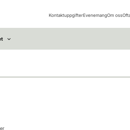
Kontaktuppgifter
Evenemang
Om oss
Oft
et
der