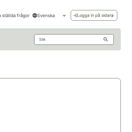
Svenska
a ställda frågor
Logga in på sidan
Öppna språkmenyn
Sök