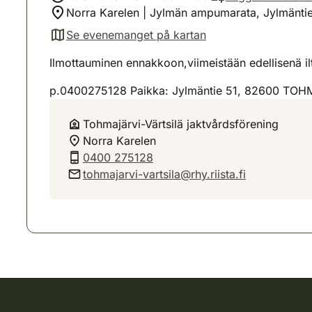
Norra Karelen | Jylmän ampumarata, Jylmänti
Se evenemanget på kartan
(avautuu uuteen välilehteen)
Ilmottauminen ennakkoon,viimeistään edellisenä i
p.0400275128 Paikka: Jylmäntie 51, 82600 TO
Tohmajärvi-Värtsilä jaktvårdsförening
Norra Karelen
0400 275128
tohmajarvi-vartsila@rhy.riista.fi