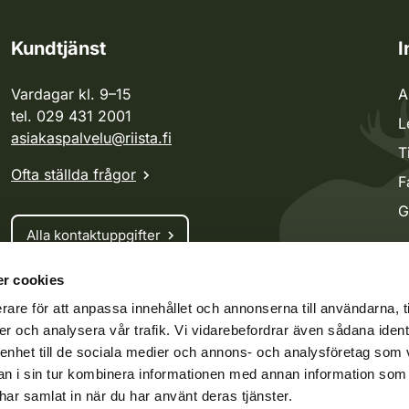
Kundtjänst
I
Vardagar kl. 9–15
A
tel. 029 431 2001
L
asiakaspalvelu@riista.fi
T
Ofta ställda frågor
F
G
Alla kontaktuppgifter
r cookies
Jaktkort
rare för att anpassa innehållet och annonserna till användarna, t
Oma riista -tjänsten
er och analysera vår trafik. Vi vidarebefordrar även sådana ident
Ansökan om licenser och dispenser
 enhet till de sociala medier och annons- och analysföretag som 
 i sin tur kombinera informationen med annan information som
e har samlat in när du har använt deras tjänster.