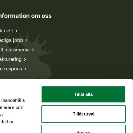
nformation om oss
ktuellt
ediga jobb
ill massmedia
akturering
e respons
Tillåt alla
illhandahålla
ifierare och
Tillåt urval
vi
 du har