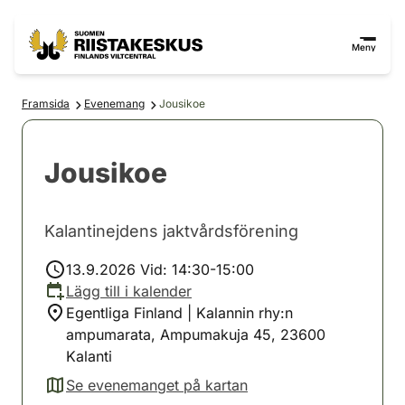
Hoppa till innehåll
Gå till webbplatskartan
Meny
Framsida
Evenemang
Jousikoe
Jousikoe
Kalantinejdens jaktvårdsförening
13.9.2026 Vid: 14:30-15:00
Lägg till i kalender
Egentliga Finland | Kalannin rhy:n
ampumarata, Ampumakuja 45, 23600
Kalanti
Se evenemanget på kartan
(avautuu uuteen välilehteen)