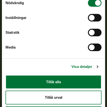
Nödvändig
jaktvårdsföreningarnas verksamhet, ser till att viltpolitiken
verkställs och svarar för de offentliga förvaltningsuppgifter
som föreskrivs.
Inställningar
Om oss
Statistik
Kundtjänst
Media
Vardagar kl. 9–15
tel. 029 431 2001
asiakaspalvelu@riista.fi
Visa detaljer
Ofta ställda frågor
Tillåt alla
Alla kontaktuppgifter
Tillåt urval
Jaktkort
Oma riista -tjänsten