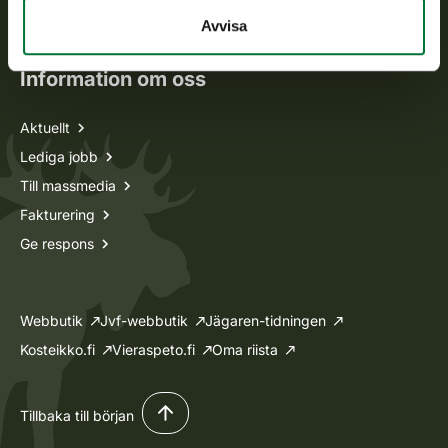
Ansökan om licenser och dispenser
Avvisa
Information om oss
Aktuellt
Lediga jobb
Till massmedia
Fakturering
Ge respons
Webbutik
Jvf-webbutik
Jägaren-tidningen
Kosteikko.fi
Vieraspeto.fi
Oma riista
Tillbaka till början