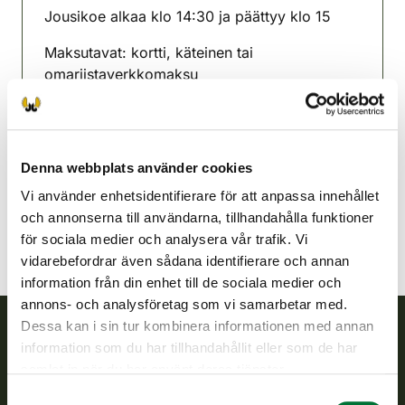
Jousikoe alkaa klo 14:30 ja päättyy klo 15
Maksutavat: kortti, käteinen tai
omariistaverkkomaksu
Kalantinejdens jaktvårdsförening
Egentliga Finland
0400239844
Denna webbplats använder cookies
kalanti@rhy.riista.fi
Vi använder enhetsidentifierare för att anpassa innehållet
och annonserna till användarna, tillhandahålla funktioner
för sociala medier och analysera vår trafik. Vi
vidarebefordrar även sådana identifierare och annan
information från din enhet till de sociala medier och
annons- och analysföretag som vi samarbetar med.
Dessa kan i sin tur kombinera informationen med annan
information som du har tillhandahållit eller som de har
Finlands viltcentral
samlat in när du har använt deras tjänster.
Samtyckesval
Finlands viltcentral främjar en hållbar vilthushållning, stöder