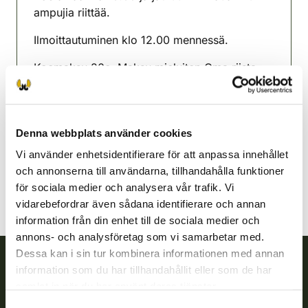
ampujia riittää.
Ilmoittautuminen klo 12.00 mennessä.
Koemaksu 20e. Maksu mieluiten Oma riista
sovelluksella mutta myös käteinen.
Simo jaktvårdsförening
Lappland
Denna webbplats använder cookies
simo@rhy.riista.fi
Vi använder enhetsidentifierare för att anpassa innehållet
och annonserna till användarna, tillhandahålla funktioner
för sociala medier och analysera vår trafik. Vi
vidarebefordrar även sådana identifierare och annan
information från din enhet till de sociala medier och
annons- och analysföretag som vi samarbetar med.
Dessa kan i sin tur kombinera informationen med annan
information som du har tillhandahållit eller som de har
Finlands viltcentral
samlat in när du har använt deras tjänster.
Samtyckesval