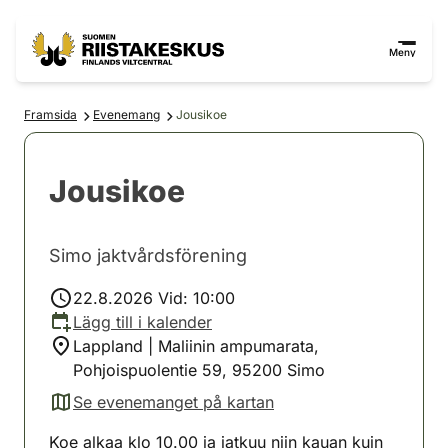
Hoppa till innehåll
Gå till webbplatskartan
Meny
Framsida
Evenemang
Jousikoe
Jousikoe
Simo jaktvårdsförening
22.8.2026 Vid: 10:00
Lägg till i kalender
Lappland | Maliinin ampumarata,
Pohjoispuolentie 59, 95200 Simo
Se evenemanget på kartan
(avautuu uuteen välilehteen)
Koe alkaa klo 10.00 ja jatkuu niin kauan kuin