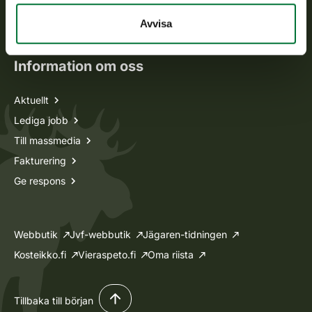
Oma riista -tjänsten
Avvisa
Ansökan om licenser och dispenser
Information om oss
Aktuellt
Lediga jobb
Till massmedia
Fakturering
Ge respons
Webbutik
Jvf-webbutik
Jägaren-tidningen
Kosteikko.fi
Vieraspeto.fi
Oma riista
Tillbaka till början