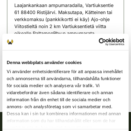
Laajankankaan ampumaradalla, Vartiuksentie
61 88400 Ristijärvi. Maksutapa, Kätteinen tai
verkkomaksu (pankkikortti ei käy) Ajo-ohje
Viitostieltä noin 2 km Vartiuksentietä viitta
oikealle PaltamonRhy:n ampumarata.
Ilmoittatuminen 12.00-13.00
Paltamo jaktvårdsförening
Kajanaland
Denna webbplats använder cookies
040-5285711
Vi använder enhetsidentifierare för att anpassa innehållet
paltamo@rhy.riista.fi
och annonserna till användarna, tillhandahålla funktioner
för sociala medier och analysera vår trafik. Vi
vidarebefordrar även sådana identifierare och annan
information från din enhet till de sociala medier och
annons- och analysföretag som vi samarbetar med.
Dessa kan i sin tur kombinera informationen med annan
information som du har tillhandahållit eller som de har
samlat in när du har använt deras tjänster.