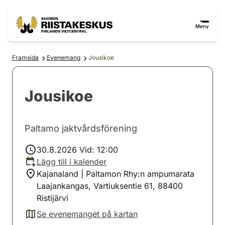
Hoppa till innehåll
Gå till webbplatskartan
Meny
Framsida
Evenemang
Jousikoe
Jousikoe
Paltamo jaktvårdsförening
30.8.2026 Vid: 12:00
Lägg till i kalender
Kajanaland | Paltamon Rhy:n ampumarata
Laajankangas, Vartiuksentie 61, 88400
Ristijärvi
Se evenemanget på kartan
(avautuu uuteen välilehteen)