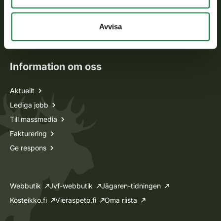
Jaktkort
Oma riista -tjänsten
Avvisa
Ansökan om licenser och dispenser
Information om oss
Aktuellt
Lediga jobb
Till massmedia
Fakturering
Ge respons
Webbutik
Jvf-webbutik
Jägaren-tidningen
Kosteikko.fi
Vieraspeto.fi
Oma riista