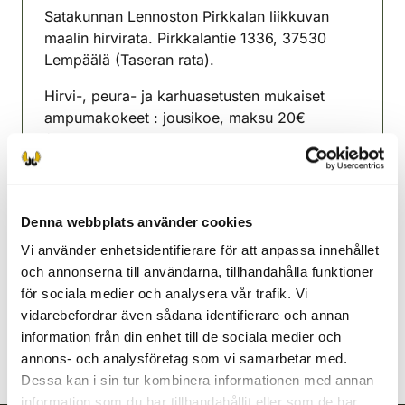
Satakunnan Lennoston Pirkkalan liikkuvan
maalin hirvirata. Pirkkalantie 1336, 37530
Lempäälä (Taseran rata).
Hirvi-, peura- ja karhuasetusten mukaiset
ampumakokeet : jousikoe, maksu 20€
/koesuoritus ti 4.8 , ti 11.8 , ti 18.8 , ti 25.8 , ti
1.9. , Ilmoittautuminen tiistaisin klo 17.00-
18.30.
Denna webbplats använder cookies
Lempäälänejdens jaktvårdsförening
Norra Tavastland
Vi använder enhetsidentifierare för att anpassa innehållet
0440624642
och annonserna till användarna, tillhandahålla funktioner
lempaala@rhy.riista.fi
för sociala medier och analysera vår trafik. Vi
vidarebefordrar även sådana identifierare och annan
information från din enhet till de sociala medier och
annons- och analysföretag som vi samarbetar med.
Dessa kan i sin tur kombinera informationen med annan
information som du har tillhandahållit eller som de har