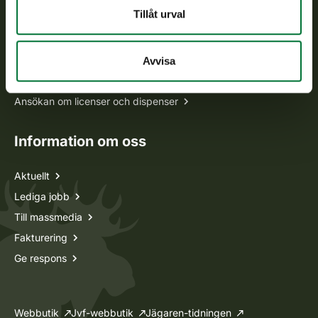
Tillåt urval
Alla kontaktuppgifter
Jaktkort
Avvisa
Oma riista -tjänsten
Ansökan om licenser och dispenser
Information om oss
Aktuellt
Lediga jobb
Till massmedia
Fakturering
Ge respons
Webbutik
Jvf-webbutik
Jägaren-tidningen