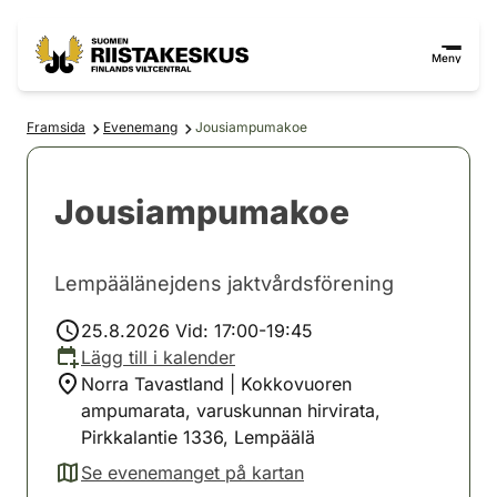
Hoppa till innehåll
Gå till webbplatskartan
Meny
Framsida
Evenemang
Jousiampumakoe
Jousiampumakoe
Lempäälänejdens jaktvårdsförening
25.8.2026 Vid: 17:00-19:45
Lägg till i kalender
Norra Tavastland | Kokkovuoren
ampumarata, varuskunnan hirvirata,
Pirkkalantie 1336, Lempäälä
Se evenemanget på kartan
(avautuu uuteen välilehteen)