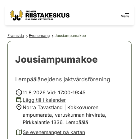
Hoppa till innehåll
Gå till webbplatskartan
Meny
Framsida
Evenemang
Jousiampumakoe
Jousiampumakoe
Lempäälänejdens jaktvårdsförening
11.8.2026 Vid: 17:00-19:45
Lägg till i kalender
Norra Tavastland | Kokkovuoren
ampumarata, varuskunnan hirvirata,
Pirkkalantie 1336, Lempäälä
Se evenemanget på kartan
(avautuu uuteen välilehteen)