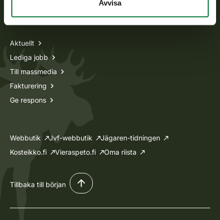
Avvisa
Information om oss
Aktuellt
Lediga jobb
Till massmedia
Fakturering
Ge respons
Webbutik
Jvf-webbutik
Jägaren-tidningen
Kosteikko.fi
Vieraspeto.fi
Oma riista
Tillbaka till början