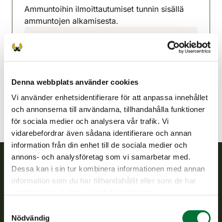
Ammuntoihin ilmoittautumiset tunnin sisällä
ammuntojen alkamisesta.
Östra Päijänne jaktvårdsförening
Mellersta Finland
0400-197947
ita-paijanne@rhy.riista.fi
Denna webbplats använder cookies
Vi använder enhetsidentifierare för att anpassa innehållet
och annonserna till användarna, tillhandahålla funktioner
för sociala medier och analysera vår trafik. Vi
vidarebefordrar även sådana identifierare och annan
information från din enhet till de sociala medier och
annons- och analysföretag som vi samarbetar med.
Dessa kan i sin tur kombinera informationen med annan
Finlands viltcentral
information som du har tillhandahållit eller som de har
samlat in när du har använt deras tjänster.
Finlands viltcentral främjar en hållbar vilthushållning, stöder
Samtyckesval
jaktvårdsföreningarnas verksamhet, ser till att viltpolitiken
Nödvändig
verkställs och svarar för de offentliga förvaltningsuppgifter