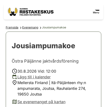
Hoppa till innehåll
Gå till webbplatskartan
Meny
Framsida
Evenemang
Jousiampumakoe
Jousiampumakoe
Östra Päijänne jaktvårdsförening
30.8.2026 Vid: 12:00
Lägg till i kalender
Mellersta Finland | Itä-Päijänteen rhy:n
ampumarata, Joutsa, Rauhalantie 274,
19650 Joutsa
Se evenemanget på kartan
(avautuu uuteen välilehteen)