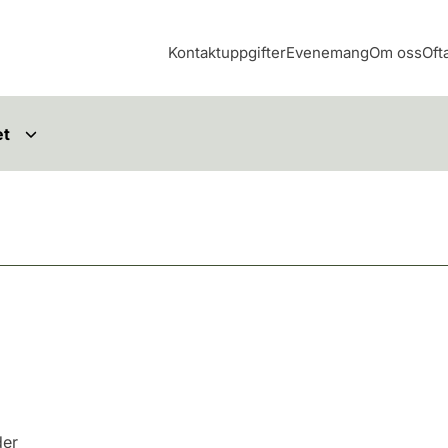
Kontaktuppgifter
Evenemang
Om oss
Oft
et
der