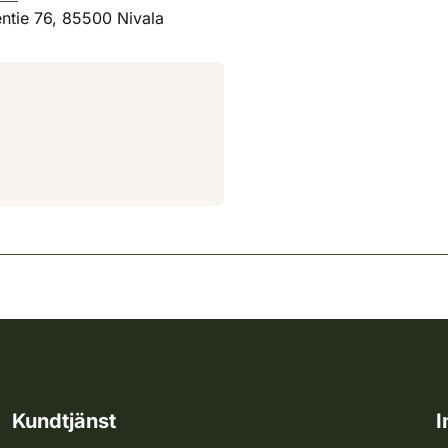
tie 76, 85500 Nivala
Kundtjänst
I