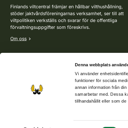
Finlands viltcentral främjar en hållbar vilthushållning,
stöder jaktvårdsföreningarnas verksamhet, ser till att
viltpolitiken verkställs och svarar för de offentliga
förvaltningsuppgifter som föreskrivs.
Om oss
Denna webbplats använde
Vi använder enhetsidentifie
funktioner för sociala medi
annan information från din
samarbetar med. Dessa kan
tillhandahållit eller som d
Webbutik
Jvf-webbutik
Jägaren-tidningen
Kosteik
Samtyckesval