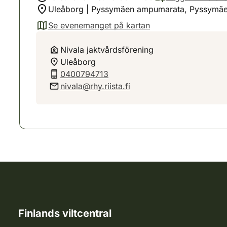
Uleåborg | Pyssymäen ampumarata, Pyssymäen
Se evenemanget på kartan
(avautuu uuteen välilehteen)
Nivala jaktvårdsförening
Uleåborg
0400794713
nivala@rhy.riista.fi
Finlands viltcentral