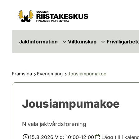
Hoppa till innehåll
Gå till webbplatskartan
Jaktinformation
Viltkunskap
Frivilligarbet
Framsida
Evenemang
Jousiampumakoe
Jousiampumakoe
Nivala jaktvårdsförening
15.8.2026 Vid: 10:00-12:00
Lägg till i kalen