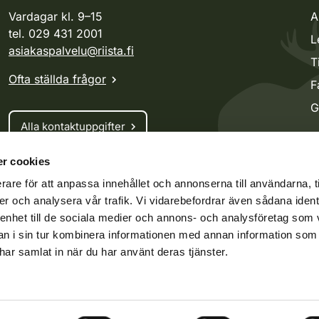
Vardagar kl. 9–15
A
tel. 029 431 2001
L
asiakaspalvelu@riista.fi
T
Ofta ställda frågor
F
G
Alla kontaktuppgifter
r cookies
Jaktkort
rare för att anpassa innehållet och annonserna till användarna, t
Oma riista -tjänsten
er och analysera vår trafik. Vi vidarebefordrar även sådana ident
Ansökan om licenser och dispenser
 enhet till de sociala medier och annons- och analysföretag som 
 i sin tur kombinera informationen med annan information som
e har samlat in när du har använt deras tjänster.
ko.fi
Vieraspeto.fi
Oma riista