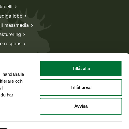
ktuellt
ediga jobb
ill massmedia
akturering
e respons
Tillåt alla
illhandahålla
ifierare och
Tillåt urval
vi
 du har
Avvisa
Tillbaka till början