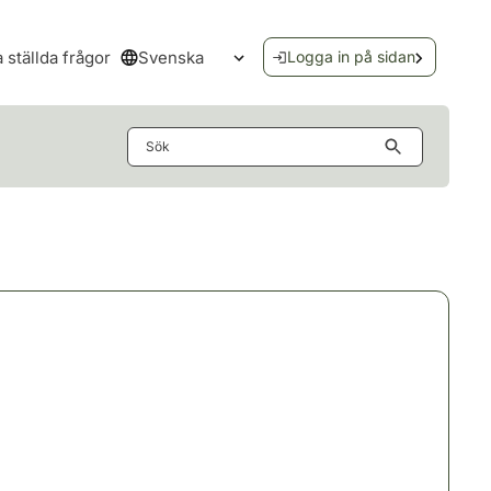
Svenska
a ställda frågor
Logga in på sidan
Öppna språkmenyn
Sök