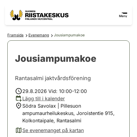
Hoppa till innehåll
Gå till webbplatskartan
Meny
Framsida
Evenemang
Jousiampumakoe
Jousiampumakoe
Rantasalmi jaktvårdsförening
29.8.2026 Vid: 10:00-12:00
Lägg till i kalender
Södra Savolax | Pillesuon
ampumaurheilukeskus, Joroistentie 915,
Kolkontaipale, Rantasalmi
Se evenemanget på kartan
(avautuu uuteen välilehteen)