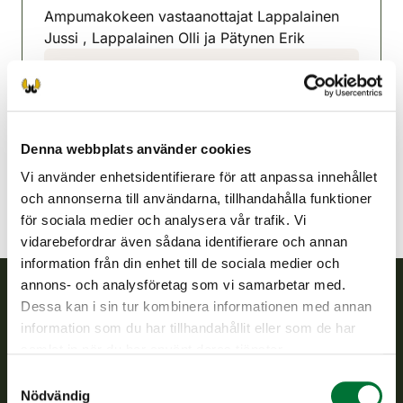
Ampumakokeen vastaanottajat Lappalainen
Jussi , Lappalainen Olli ja Pätynen Erik
Rantasalmi jaktvårdsförening
Södra Savolax
040 533 1992
rantasalmi@rhy.riista.fi
Denna webbplats använder cookies
Vi använder enhetsidentifierare för att anpassa innehållet
och annonserna till användarna, tillhandahålla funktioner
för sociala medier och analysera vår trafik. Vi
vidarebefordrar även sådana identifierare och annan
information från din enhet till de sociala medier och
annons- och analysföretag som vi samarbetar med.
Dessa kan i sin tur kombinera informationen med annan
Finlands viltcentral
information som du har tillhandahållit eller som de har
samlat in när du har använt deras tjänster.
Finlands viltcentral främjar en hållbar vilthushållning, stöder
Samtyckesval
jaktvårdsföreningarnas verksamhet, ser till att viltpolitiken
Nödvändig
verkställs och svarar för de offentliga förvaltningsuppgifter