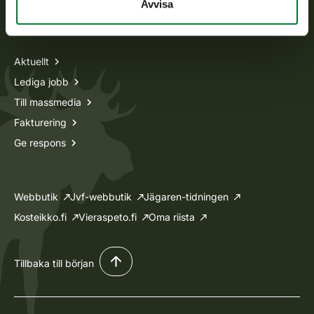
Avvisa
Information om oss
Aktuellt
Lediga jobb
Till massmedia
Fakturering
Ge respons
Webbutik
Jvf-webbutik
Jägaren-tidningen
Kosteikko.fi
Vieraspeto.fi
Oma riista
Tillbaka till början