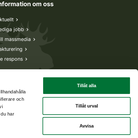
nformation om oss
ktuellt
ediga jobb
ill massmedia
akturering
e respons
Tillåt alla
illhandahålla
ifierare och
Tillåt urval
vi
 du har
Avvisa
Tillbaka till början