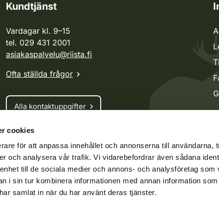
Kundtjänst
I
Vardagar kl. 9–15
A
tel. 029 431 2001
L
asiakaspalvelu@riista.fi
T
Ofta ställda frågor
F
G
Alla kontaktuppgifter
r cookies
Jaktkort
rare för att anpassa innehållet och annonserna till användarna, t
Oma riista -tjänsten
er och analysera vår trafik. Vi vidarebefordrar även sådana ident
Ansökan om licenser och dispenser
 enhet till de sociala medier och annons- och analysföretag som 
 i sin tur kombinera informationen med annan information som
e har samlat in när du har använt deras tjänster.
ko.fi
Vieraspeto.fi
Oma riista