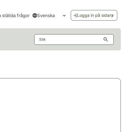
Svenska
a ställda frågor
Logga in på sidan
Öppna språkmenyn
Sök