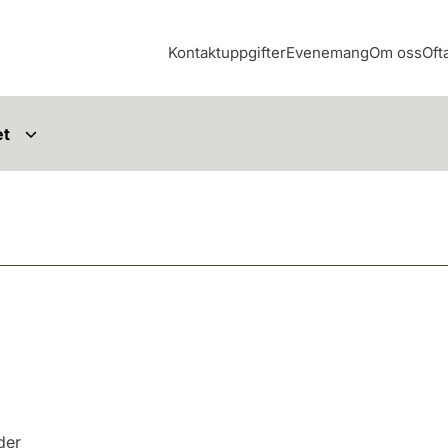
Kontaktuppgifter
Evenemang
Om oss
Oft
et
nder