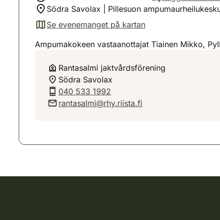
Södra Savolax | Pillesuon ampumaurheilukeskus
Se evenemanget på kartan
(avautuu uuteen välilehteen)
Ampumakokeen vastaanottajat Tiainen Mikko, Pyl
Rantasalmi jaktvårdsförening
Södra Savolax
040 533 1992
rantasalmi@rhy.riista.fi