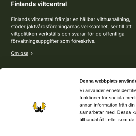
Finlands viltcentral
Finlands viltcentral främjar en hållbar vilthushållning,
stöder jaktvårdsföreningarnas verksamhet, ser till att
viltpolitiken verkställs och svarar för de offentliga
förvaltningsuppgifter som föreskrivs.
Om oss
Denna webbplats använde
Vi använder enhetsidentifie
funktioner för sociala medi
annan information från din
samarbetar med. Dessa kan
tillhandahållit eller som d
Webbutik
Jvf-webbutik
Jägaren-tidningen
Kosteik