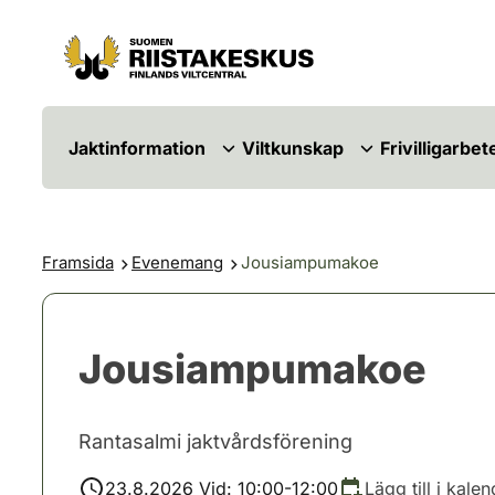
Hoppa till innehåll
Gå till webbplatskartan
Jaktinformation
Viltkunskap
Frivilligarbet
Framsida
Evenemang
Jousiampumakoe
Jousiampumakoe
Rantasalmi jaktvårdsförening
23.8.2026 Vid: 10:00-12:00
Lägg till i kale