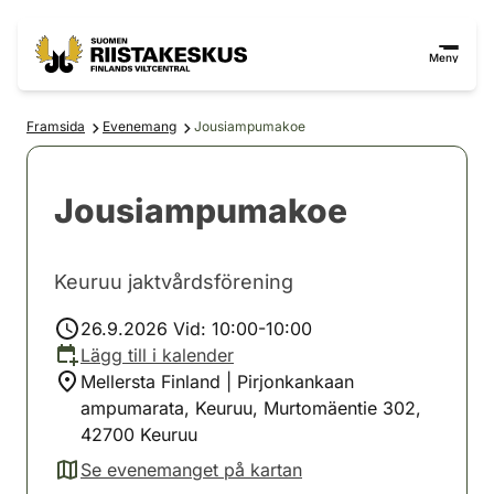
Hoppa till innehåll
Gå till webbplatskartan
Meny
Framsida
Evenemang
Jousiampumakoe
Jousiampumakoe
Keuruu jaktvårdsförening
26.9.2026 Vid: 10:00-10:00
Lägg till i kalender
Mellersta Finland | Pirjonkankaan
ampumarata, Keuruu, Murtomäentie 302,
42700 Keuruu
Se evenemanget på kartan
(avautuu uuteen välilehteen)