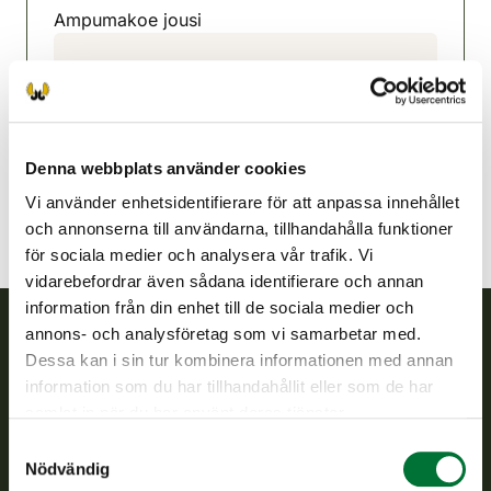
Ampumakoe jousi
Keuruu jaktvårdsförening
Mellersta Finland
050 5012786
keuruu@rhy.riista.fi
Denna webbplats använder cookies
Vi använder enhetsidentifierare för att anpassa innehållet
och annonserna till användarna, tillhandahålla funktioner
för sociala medier och analysera vår trafik. Vi
vidarebefordrar även sådana identifierare och annan
information från din enhet till de sociala medier och
annons- och analysföretag som vi samarbetar med.
Dessa kan i sin tur kombinera informationen med annan
Finlands viltcentral
information som du har tillhandahållit eller som de har
samlat in när du har använt deras tjänster.
Finlands viltcentral främjar en hållbar vilthushållning, stöder
jaktvårdsföreningarnas verksamhet, ser till att viltpolitiken
Samtyckesval
verkställs och svarar för de offentliga förvaltningsuppgifter
Nödvändig
som föreskrivs.