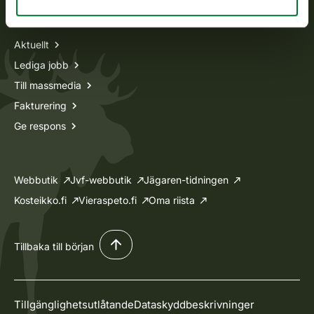
Information om oss
Aktuellt
Lediga jobb
Till massmedia
Fakturering
Ge respons
Webbutik
Jvf-webbutik
Jägaren-tidningen
Kosteikko.fi
Vieraspeto.fi
Oma riista
Tillbaka till början
Tillgänglighetsutlåtande
Dataskyddbeskrivninger