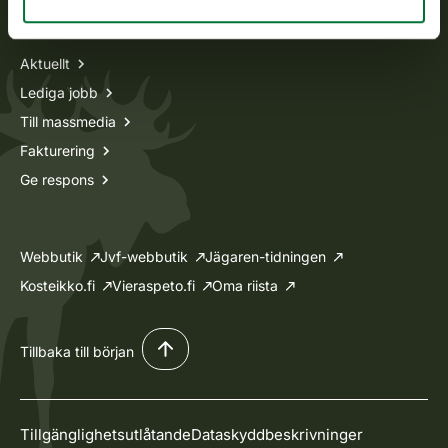
Information om oss
Aktuellt
Lediga jobb
Till massmedia
Fakturering
Ge respons
Webbutik
Jvf-webbutik
Jägaren-tidningen
Kosteikko.fi
Vieraspeto.fi
Oma riista
Tillbaka till början
Tillgänglighetsutlåtande
Dataskyddbeskrivninger