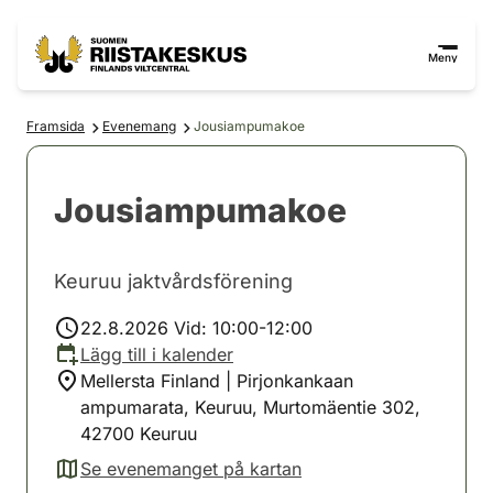
Hoppa till innehåll
Gå till webbplatskartan
Meny
Framsida
Evenemang
Jousiampumakoe
Jousiampumakoe
Keuruu jaktvårdsförening
22.8.2026 Vid: 10:00-12:00
Lägg till i kalender
Mellersta Finland | Pirjonkankaan
ampumarata, Keuruu, Murtomäentie 302,
42700 Keuruu
Se evenemanget på kartan
(avautuu uuteen välilehteen)