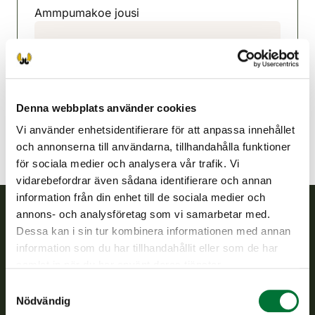
Ammpumakoe jousi
Keuruu jaktvårdsförening
Mellersta Finland
050 5012786
keuruu@rhy.riista.fi
Denna webbplats använder cookies
Vi använder enhetsidentifierare för att anpassa innehållet
och annonserna till användarna, tillhandahålla funktioner
för sociala medier och analysera vår trafik. Vi
vidarebefordrar även sådana identifierare och annan
information från din enhet till de sociala medier och
annons- och analysföretag som vi samarbetar med.
Dessa kan i sin tur kombinera informationen med annan
Finlands viltcentral
information som du har tillhandahållit eller som de har
samlat in när du har använt deras tjänster.
Finlands viltcentral främjar en hållbar vilthushållning, stöder
jaktvårdsföreningarnas verksamhet, ser till att viltpolitiken
Samtyckesval
verkställs och svarar för de offentliga förvaltningsuppgifter
Nödvändig
som föreskrivs.