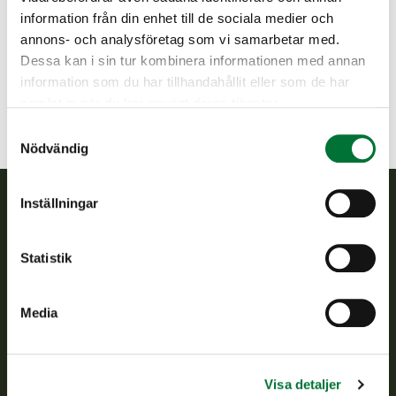
Harjavalta jaktvårdsförening
information från din enhet till de sociala medier och
Satakunda
annons- och analysföretag som vi samarbetar med.
harjavalta@rhy.riista.fi
Dessa kan i sin tur kombinera informationen med annan
information som du har tillhandahållit eller som de har
samlat in när du har använt deras tjänster.
Samtyckesval
Nödvändig
Inställningar
Finlands viltcentral
Statistik
Finlands viltcentral främjar en hållbar vilthushållning, stöder
jaktvårdsföreningarnas verksamhet, ser till att viltpolitiken
verkställs och svarar för de offentliga förvaltningsuppgifter
Media
som föreskrivs.
Om oss
Visa detaljer