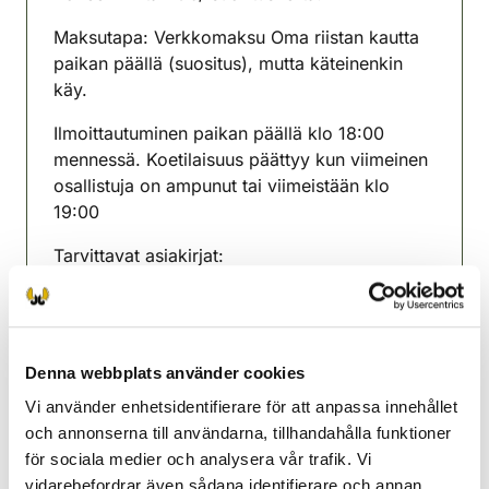
Maksutapa: Verkkomaksu Oma riistan kautta
paikan päällä (suositus), mutta käteinenkin
käy.
Ilmoittautuminen paikan päällä klo 18:00
mennessä. Koetilaisuus päättyy kun viimeinen
osallistuja on ampunut tai viimeistään klo
19:00
Tarvittavat asiakirjat:
– metsästyskortti tai maksettu tulevan
metsästysvuoden metsästyskortti
– henkilöllisyystodistus
Denna webbplats använder cookies
Vi använder enhetsidentifierare för att anpassa innehållet
Paikka: Reserviläisten ampumarata
och annonserna till användarna, tillhandahålla funktioner
Voitoistentie 70, 29200 Harjavalta
för sociala medier och analysera vår trafik. Vi
vidarebefordrar även sådana identifierare och annan