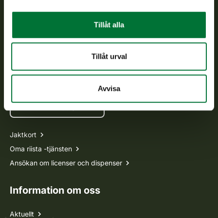
Kundtjänst
Tillåt alla
Vardagar kl. 9–15
tel. 029 431 2001
Tillåt urval
asiakaspalvelu@riista.fi
Ofta ställda frågor
Avvisa
Alla kontaktuppgifter
Jaktkort
Oma riista -tjänsten
Ansökan om licenser och dispenser
Information om oss
Aktuellt