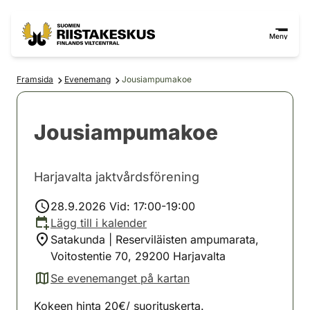
Hoppa till innehåll
Gå till webbplatskartan
Meny
Framsida
Evenemang
Jousiampumakoe
Jousiampumakoe
Harjavalta jaktvårdsförening
28.9.2026 Vid: 17:00-19:00
Lägg till i kalender
Satakunda | Reserviläisten ampumarata,
Voitostentie 70, 29200 Harjavalta
Se evenemanget på kartan
(avautuu uuteen välilehteen)
Kokeen hinta 20€/ suorituskerta.