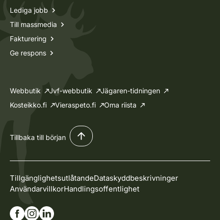
Lediga jobb
Till massmedia
Fakturering
Ge respons
Webbutik
Jvf-webbutik
Jägaren-tidningen
Kosteikko.fi
Vieraspeto.fi
Oma riista
Tillbaka till början
Tillgänglighetsutlåtande
Dataskyddbeskrivninger
Användarvillkor
Handlingsoffentlighet