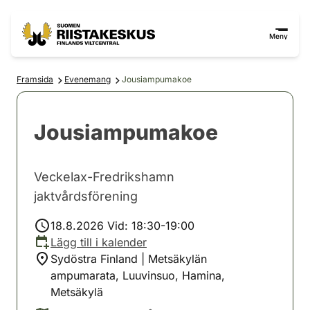
Hoppa till innehåll
Gå till webbplatskartan
Meny
Framsida
Evenemang
Jousiampumakoe
Jousiampumakoe
Veckelax-Fredrikshamn
jaktvårdsförening
18.8.2026 Vid: 18:30-19:00
Lägg till i kalender
Sydöstra Finland | Metsäkylän
ampumarata, Luuvinsuo, Hamina,
Metsäkylä