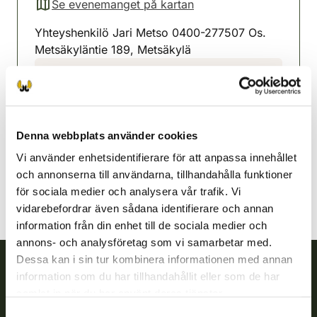
Se evenemanget på kartan
(avautuu uuteen välilehteen)
Yhteyshenkilö Jari Metso 0400-277507 Os.
Metsäkyläntie 189, Metsäkylä
Veckelax-Fredrikshamn
jaktvårdsförening
Sydöstra Finland
0405835339
Denna webbplats använder cookies
vehkalahti-hamina@rhy.riista.fi
Vi använder enhetsidentifierare för att anpassa innehållet
och annonserna till användarna, tillhandahålla funktioner
för sociala medier och analysera vår trafik. Vi
vidarebefordrar även sådana identifierare och annan
information från din enhet till de sociala medier och
annons- och analysföretag som vi samarbetar med.
Dessa kan i sin tur kombinera informationen med annan
information som du har tillhandahållit eller som de har
Finlands viltcentral
samlat in när du har använt deras tjänster.
Samtyckesval