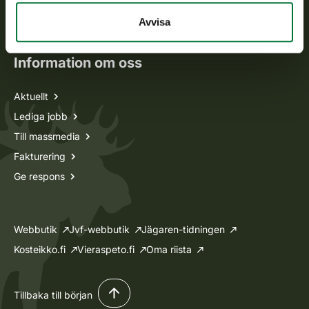
Oma riista -tjänsten
Avvisa
Ansökan om licenser och dispenser
Information om oss
Aktuellt
Lediga jobb
Till massmedia
Fakturering
Ge respons
Webbutik
Jvf-webbutik
Jägaren-tidningen
Kosteikko.fi
Vieraspeto.fi
Oma riista
Tillbaka till början