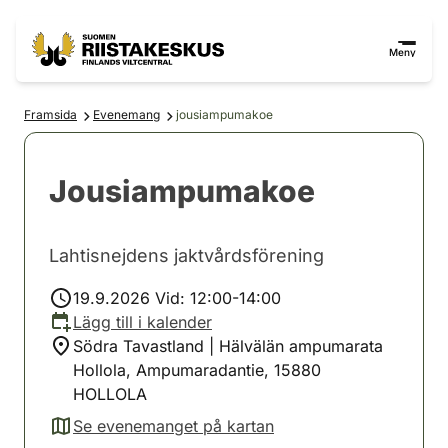
Hoppa till innehåll
Gå till webbplatskartan
Meny
Framsida
Evenemang
jousiampumakoe
Jousiampumakoe
Lahtisnejdens jaktvårdsförening
19.9.2026 Vid: 12:00-14:00
Lägg till i kalender
Södra Tavastland | Hälvälän ampumarata
Hollola, Ampumaradantie, 15880
HOLLOLA
Se evenemanget på kartan
(avautuu uuteen välilehteen)