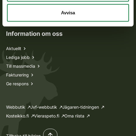
Oma riista -tjänsten
Avvisa
Ansökan om licenser och dispenser
Information om oss
Aktuellt
Lediga jobb
Till massmedia
Fakturering
Ge respons
Webbutik
Jvf-webbutik
Jägaren-tidningen
Kosteikko.fi
Vieraspeto.fi
Oma riista
Tillbaka till början