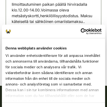
Ilmoittautuminen paikan päällä hirviradalla
klo.12.00-14.00.Voimassa oleva
metsästyskortti,henkilöllisyystodistus. Maksu
käteisellä tai sähköinen omariistamaksu..
Lisätietoja Lasse Perttola 0408351025
Lahtisnejdens jaktvårdsförening
Södra Tavastland
Denna webbplats använder cookies
+358408351025
lasse.perttola@gmail.com
Vi använder enhetsidentifierare för att anpassa innehållet
och annonserna till användarna, tillhandahålla funktioner
för sociala medier och analysera vår trafik. Vi
vidarebefordrar även sådana identifierare och annan
information från din enhet till de sociala medier och
annons- och analysföretag som vi samarbetar med.
Dessa kan i sin tur kombinera informationen med annan
information som du har tillhandahållit eller som de har
samlat in när du har använt deras tjänster.
Finlands viltcentral