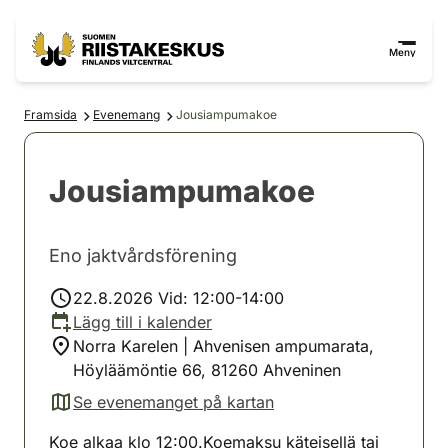
Hoppa till innehåll
Gå till webbplatskartan
Meny
Framsida
Evenemang
Jousiampumakoe
Jousiampumakoe
Eno jaktvårdsförening
22.8.2026 Vid: 12:00-14:00
Lägg till i kalender
Norra Karelen | Ahvenisen ampumarata,
Höyläämöntie 66, 81260 Ahveninen
Se evenemanget på kartan
(avautuu uuteen välilehteen)
Koe alkaa klo 12:00.Koemaksu käteisellä tai