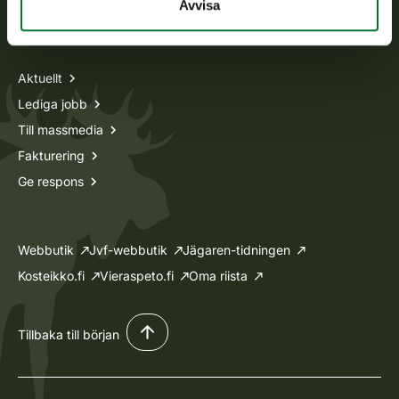
Avvisa
Information om oss
Aktuellt
Lediga jobb
Till massmedia
Fakturering
Ge respons
Webbutik
Jvf-webbutik
Jägaren-tidningen
Kosteikko.fi
Vieraspeto.fi
Oma riista
Tillbaka till början