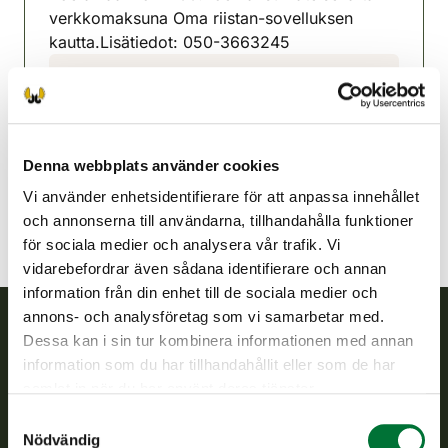
verkkomaksuna Oma riistan-sovelluksen
kautta.Lisätiedot: 050-3663245
Eno jaktvårdsförening
Norra Karelen
050 3206983
eno@rhy.riista.fi
Denna webbplats använder cookies
Vi använder enhetsidentifierare för att anpassa innehållet
och annonserna till användarna, tillhandahålla funktioner
för sociala medier och analysera vår trafik. Vi
vidarebefordrar även sådana identifierare och annan
information från din enhet till de sociala medier och
annons- och analysföretag som vi samarbetar med.
Dessa kan i sin tur kombinera informationen med annan
Finlands viltcentral
information som du har tillhandahållit eller som de har
samlat in när du har använt deras tjänster.
Finlands viltcentral främjar en hållbar vilthushållning, stöder
Samtyckesval
jaktvårdsföreningarnas verksamhet, ser till att viltpolitiken
Nödvändig
verkställs och svarar för de offentliga förvaltningsuppgifter