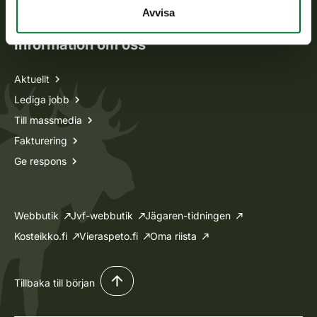
Ansökan om licenser och dispenser
Avvisa
Information om oss
Aktuellt
Lediga jobb
Till massmedia
Fakturering
Ge respons
Webbutik
Jvf-webbutik
Jägaren-tidningen
Kosteikko.fi
Vieraspeto.fi
Oma riista
Tillbaka till början