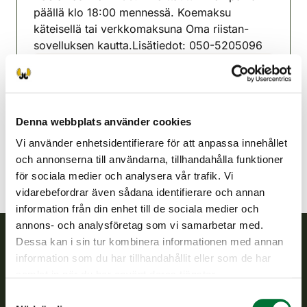
päällä klo 18:00 mennessä. Koemaksu
käteisellä tai verkkomaksuna Oma riistan-
sovelluksen kautta.Lisätiedot: 050-5205096
Eno jaktvårdsförening
Norra Karelen
050 3206983
Denna webbplats använder cookies
eno@rhy.riista.fi
Vi använder enhetsidentifierare för att anpassa innehållet
och annonserna till användarna, tillhandahålla funktioner
för sociala medier och analysera vår trafik. Vi
vidarebefordrar även sådana identifierare och annan
information från din enhet till de sociala medier och
annons- och analysföretag som vi samarbetar med.
Dessa kan i sin tur kombinera informationen med annan
information som du har tillhandahållit eller som de har
Finlands viltcentral
samlat in när du har använt deras tjänster.
Finlands viltcentral främjar en hållbar vilthushållning, stöder
Samtyckesval