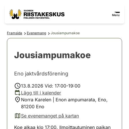
Hoppa till innehåll
Gå till webbplatskartan
Meny
Framsida
Evenemang
Jousiampumakoe
Jousiampumakoe
Eno jaktvårdsförening
13.8.2026 Vid: 17:00-19:00
Lägg till i kalender
Norra Karelen | Enon ampumarata, Eno,
81200 Eno
Se evenemanget på kartan
(avautuu uuteen välilehteen)
Koe alkaa klo 17:00. Ilmoittautuminen paikan