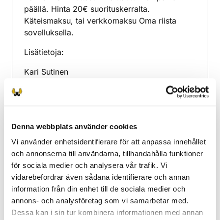
päällä. Hinta 20€ suorituskerralta.
Käteismaksu, tai verkkomaksu Oma riista
sovelluksella.
Lisätietoja:
Kari Sutinen
0405 793 731
toiminnanohjaaja
Denna webbplats använder cookies
Puolanka jaktvårdsförening
Vi använder enhetsidentifierare för att anpassa innehållet
Kajanaland
och annonserna till användarna, tillhandahålla funktioner
040-5793731
för sociala medier och analysera vår trafik. Vi
puolanka@rhy.riista.fi
vidarebefordrar även sådana identifierare och annan
information från din enhet till de sociala medier och
annons- och analysföretag som vi samarbetar med.
Dessa kan i sin tur kombinera informationen med annan