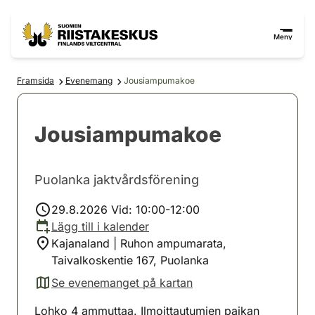
Hoppa till innehåll
Gå till webbplatskartan
Meny
Framsida
Evenemang
Jousiampumakoe
Jousiampumakoe
Puolanka jaktvårdsförening
29.8.2026 Vid: 10:00-12:00
Lägg till i kalender
Kajanaland | Ruhon ampumarata,
Taivalkoskentie 167, Puolanka
Se evenemanget på kartan
(avautuu uuteen välilehteen)
Lohko 4 ammuttaa. Ilmoittautumien paikan