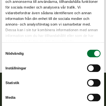
VERKKOSOVELLUKSEN KAUTTA!
och annonserna till användarna, tillhandahålla funktioner
för sociala medier och analysera vår trafik. Vi
(muussa tapauksessa käteinen ja tasaraha).
vidarebefordrar även sådana identifierare och annan
information från din enhet till de sociala medier och
Muista aseen turvallinen käsittely!
annons- och analysföretag som vi samarbetar med.
Dessa kan i sin tur kombinera informationen med annan
Jalanti jaktvårdsförening
information som du har tillhandahållit eller som de har
Norra Tavastland
samlat in när du har använt deras tjänster.
jalanti@rhy.riista.fi
Samtyckesval
Nödvändig
Inställningar
Statistik
Finlands viltcentral
Media
Finlands viltcentral främjar en hållbar vilthushållning, stöder
jaktvårdsföreningarnas verksamhet, ser till att viltpolitiken