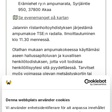
Erämiehet ry:n ampumarata, Syrjäintie
950, 37800 Akaa
Se evenemanget på kartan
(avautuu uuteen välilehteen)
Jalannin riistanhoitoyhdistyksen järjestämä
ampumakoe TSE:n radalla. Ilmoittautuminen
klo 11.30 mennessä.
Otathan mukaan ampumakokeessa käyttämäsi
aseen hallussapitoluvan ja kuvallisen
henkilötodistuksen, jotta voit todistaa
henkilöllisyytesi sitä pyydettäessä. Tarvitset
myös voimassa olevan metsästyskortin tai
maksetun tulevan metsästysvuoden
metsästyskortin
Ampumakokeen suorittaminen maksaa 20
Denna webbplats använder cookies
euroa suorituskerralta ja ENSISIJAISESTI
MAKSU MAKSETAAN OMARIISTAN
Vi använder enhetsidentifierare för att anpassa innehållet