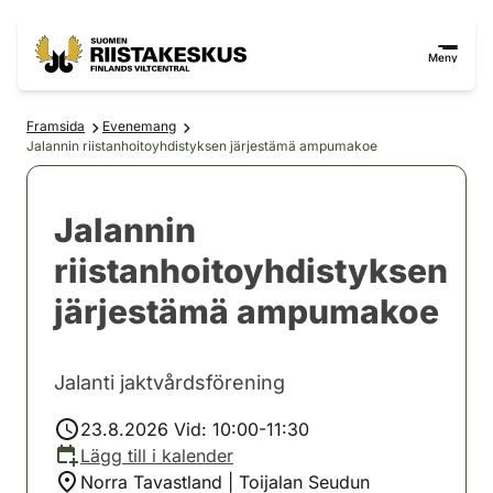
Hoppa till innehåll
Gå till webbplatskartan
Meny
Framsida
Evenemang
Jalannin riistanhoitoyhdistyksen järjestämä ampumakoe
Jalannin
riistanhoitoyhdistyksen
järjestämä ampumakoe
Jalanti jaktvårdsförening
23.8.2026 Vid: 10:00-11:30
Lägg till i kalender
Norra Tavastland | Toijalan Seudun