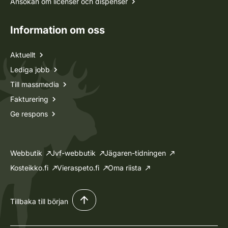
Ansökan om licenser och dispenser
Information om oss
Aktuellt
Lediga jobb
Till massmedia
Fakturering
Ge respons
Webbutik
Jvf-webbutik
Jägaren-tidningen
Kosteikko.fi
Vieraspeto.fi
Oma riista
Tillbaka till början