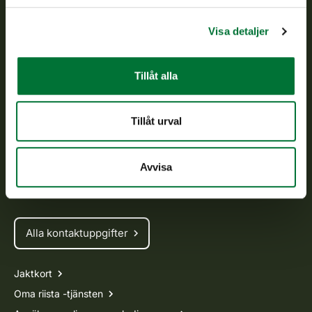
verkställs och svarar för de offentliga förvaltningsuppgifter
som föreskrivs.
Visa detaljer
Om oss
Tillåt alla
Kundtjänst
Tillåt urval
Vardagar kl. 9–15
tel. 029 431 2001
asiakaspalvelu@riista.fi
Avvisa
Ofta ställda frågor
Alla kontaktuppgifter
Jaktkort
Oma riista -tjänsten