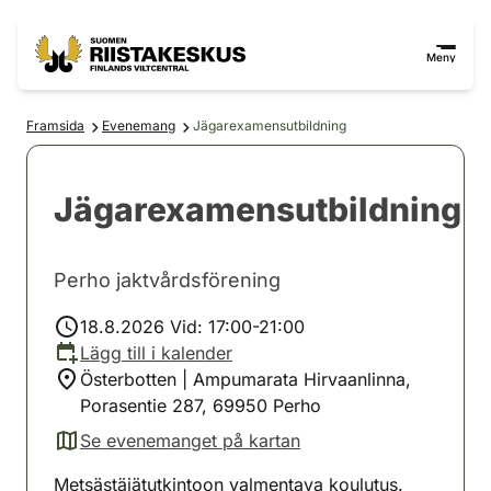
Hoppa till innehåll
Gå till webbplatskartan
Meny
Framsida
Evenemang
Jägarexamensutbildning
Jägarexamensutbildning
Perho jaktvårdsförening
18.8.2026 Vid: 17:00-21:00
Lägg till i kalender
Österbotten | Ampumarata Hirvaanlinna,
Porasentie 287, 69950 Perho
Se evenemanget på kartan
(avautuu uuteen välilehteen)
Metsästäjätutkintoon valmentava koulutus.