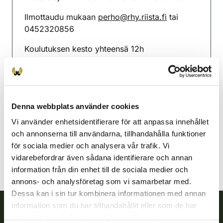
Ilmottaudu mukaan
perho@rhy.riista.fi
tai
0452320856
Koulutuksen kesto yhteensä 12h
ma-ke 17:00-21:00
Perho jaktvårdsförening
Österbotten
Denna webbplats använder cookies
0452320856
Vi använder enhetsidentifierare för att anpassa innehållet
perho@rhy.riista.fi
och annonserna till användarna, tillhandahålla funktioner
för sociala medier och analysera vår trafik. Vi
vidarebefordrar även sådana identifierare och annan
information från din enhet till de sociala medier och
annons- och analysföretag som vi samarbetar med.
Dessa kan i sin tur kombinera informationen med annan
information som du har tillhandahållit eller som de har
samlat in när du har använt deras tjänster.