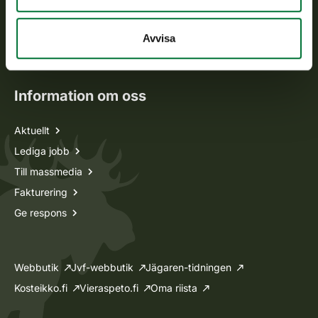
Jaktkort
Oma riista -tjänsten
Avvisa
Ansökan om licenser och dispenser
Information om oss
Aktuellt
Lediga jobb
Till massmedia
Fakturering
Ge respons
Webbutik
Jvf-webbutik
Jägaren-tidningen
Kosteikko.fi
Vieraspeto.fi
Oma riista