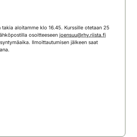
 takia aloitamme klo 16.45. Kurssille otetaan 25
 sähköpostilla osoitteeseen
joensuu@rhy.riista.fi
n syntymäaika. Ilmoittautumisen jälkeen saat
tana.