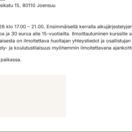
nsikatu 15, 80110 Joensuu
 klo 17.00 – 21.00. Ensimmäisellä kerralla alkujärjestelyjen
oa ja 30 euroa alle 15-vuotiailta. Ilmoittautuminen kurssille
laisesta on ilmoitettava huoltajan yhteystiedot ja osallistuja
ttely- ja koulutustilaisuus myöhemmin ilmoitettavana ajankoh
 paikassa.