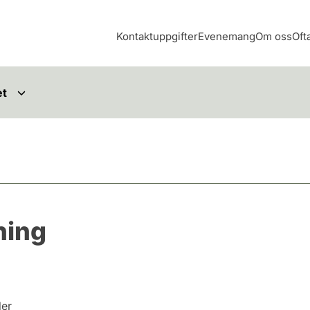
Kontaktuppgifter
Evenemang
Om oss
Oft
et
ning
der