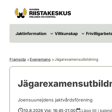
Hoppa till innehåll
Gå till webbplatskartan
Jaktinformation
Viltkunskap
Frivilligarbet
Framsida
Evenemang
Jägarexamensutbildning
Jägarexamensutbild
Joensuunejdens jaktvårdsförening
10.8.2026 Vid: 16:45-21:00
Lägg till i kalen