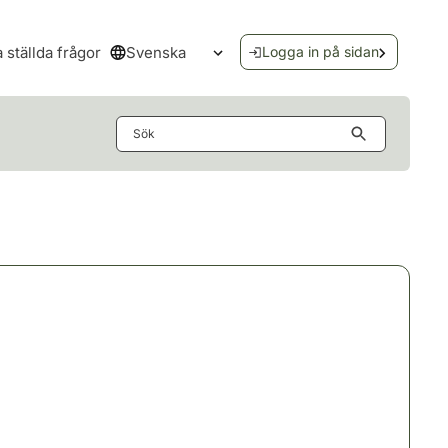
Svenska
a ställda frågor
Logga in på sidan
Öppna språkmenyn
Sök