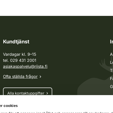
Kundtjänst
I
Vardagar kl. 9–15
A
tel. 029 431 2001
L
asiakaspalvelu@riista.fi
T
Ofta ställda frågor
F
G
Alla kontaktuppgifter
r cookies
Jaktkort