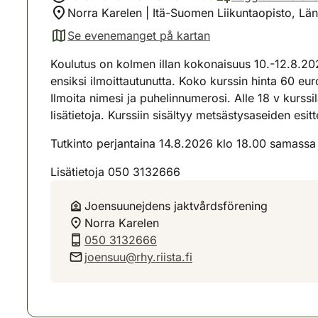
Norra Karelen | Itä-Suomen Liikuntaopisto, Lä
Se evenemanget på kartan
(avautuu uuteen välilehteen)
Koulutus on kolmen illan kokonaisuus 10.-12.8.2026
ensiksi ilmoittautunutta. Koko kurssin hinta 60 eur
Ilmoita nimesi ja puhelinnumerosi. Alle 18 v kurssi
lisätietoja. Kurssiin sisältyy metsästysaseiden esi
Tutkinto perjantaina 14.8.2026 klo 18.00 samassa
Lisätietoja 050 3132666
Joensuunejdens jaktvårdsförening
Norra Karelen
050 3132666
joensuu@rhy.riista.fi