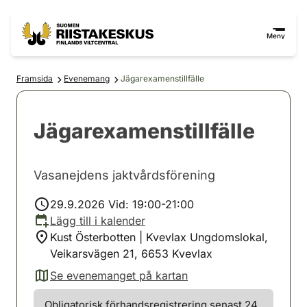
Hoppa till innehåll
Gå till webbplatskartan
Meny
Framsida
Evenemang
Jägarexamenstillfälle
Jägarexamenstillfälle
Vasanejdens jaktvårdsförening
29.9.2026 Vid: 19:00-21:00
Lägg till i kalender
Kust Österbotten | Kvevlax Ungdomslokal,
Veikarsvägen 21, 6653 Kvevlax
Se evenemanget på kartan
(avautuu uuteen välilehteen)
Obligatorisk förhandsregistrering senast 24