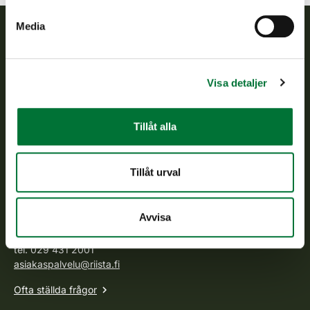
Media
Finlands viltcentral
Visa detaljer
Finlands viltcentral främjar en hållbar vilthushållning, stöder
jaktvårdsföreningarnas verksamhet, ser till att viltpolitiken
verkställs och svarar för de offentliga förvaltningsuppgifter
Tillåt alla
som föreskrivs.
Om oss
Tillåt urval
Kundtjänst
Avvisa
Vardagar kl. 9–15
tel. 029 431 2001
asiakaspalvelu@riista.fi
Ofta ställda frågor