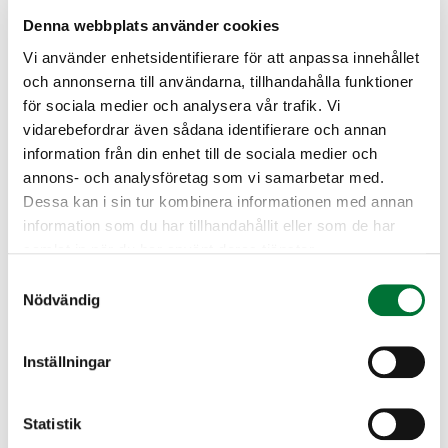
henkilötodistus (passi, ajokortti tai Kela-
kortti). Tutkintomaksu 20 euroa. Maksu
Denna webbplats använder cookies
verkkomaksuilla tai käteisellä. Tutkinto
Vi använder enhetsidentifierare för att anpassa innehållet
suoritetaan sähköisesti omalla älypuhelimella.
och annonserna till användarna, tillhandahålla funktioner
Lisätietoja 045 1035450
för sociala medier och analysera vår trafik. Vi
vidarebefordrar även sådana identifierare och annan
Vasanejdens jaktvårdsförening
information från din enhet till de sociala medier och
Kust Österbotten
annons- och analysföretag som vi samarbetar med.
+358 45 1035450
Dessa kan i sin tur kombinera informationen med annan
vasa@rhy.riista.fi
information som du har tillhandahållit eller som de har
samlat in när du har använt deras tjänster.
Vasanejdens Jaktvårdsförening
Samtyckesval
Eleonore Björnström
Nödvändig
vasa@rhy.riista.fi
045 1035450
Inställningar
Statistik