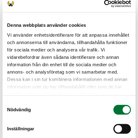
sähköisesti päätelaitteellasi, huolehdithan siitä,
että laitteen akku on täyteen varattuna ja
käytössäsi on toimiva verkkoyhteys.
Denna webbplats använder cookies
Tutkintomaksu on 20 €, maksutavat ovat Oma
Vi använder enhetsidentifierare för att anpassa innehållet
riista -tunnuksen käyttäjillä verkkomaksu
och annonserna till användarna, tillhandahålla funktioner
(ensisijainen) sekä tilaisuudessa käteinen raha
för sociala medier och analysera vår trafik. Vi
tai maksukortti.
vidarebefordrar även sådana identifierare och annan
Hyödyllistä tietoa metsästäjätutkinnosta löydät
information från din enhet till de sociala medier och
osoitteesta Riistakeskus » Metsästäjätutkinto.
annons- och analysföretag som vi samarbetar med.
Dessa kan i sin tur kombinera informationen med annan
Sotkamo jaktvårdsförening
information som du har tillhandahållit eller som de har
Kajanaland
samlat in när du har använt deras tjänster.
0449778710
Samtyckesval
sotkamo@rhy.riista.fi
Nödvändig
Ilmoittautumisen yhteydessä ongelman
ilmetessä voit ottaa yhteyttä
Inställningar
toiminnanohjaajaan p. 044 977 8710.