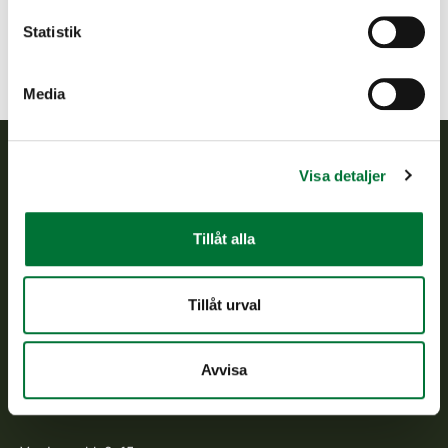
Statistik
Media
Visa detaljer
Finlands viltcentral
Finlands viltcentral främjar en hållbar vilthushållning, stöder
Tillåt alla
jaktvårdsföreningarnas verksamhet, ser till att viltpolitiken
verkställs och svarar för de offentliga förvaltningsuppgifter
som föreskrivs.
Tillåt urval
Om oss
Avvisa
Kundtjänst