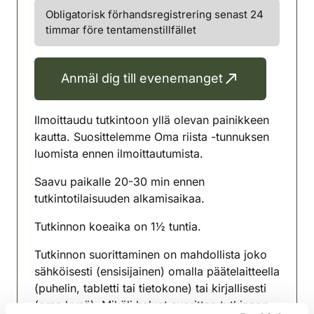
Obligatorisk förhandsregistrering senast 24
timmar före tentamenstillfället
Anmäl dig till evenemanget
Ilmoittaudu tutkintoon yllä olevan painikkeen
kautta. Suosittelemme Oma riista -tunnuksen
luomista ennen ilmoittautumista.
Saavu paikalle 20-30 min ennen
tutkintotilaisuuden alkamisaikaa.
Tutkinnon koeaika on 1½ tuntia.
Tutkinnon suorittaminen on mahdollista joko
sähköisesti (ensisijainen) omalla päätelaitteella
(puhelin, tabletti tai tietokone) tai kirjallisesti
(oma kynä). Mikäli haluat suorittaa tutkinnon