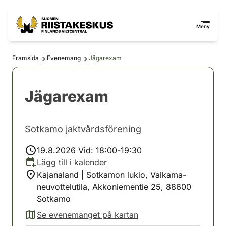
Hoppa till innehåll
Gå till webbplatskartan
Meny
Framsida
Evenemang
Jägarexam
Jägarexam
Sotkamo jaktvårdsförening
19.8.2026 Vid: 18:00-19:30
Lägg till i kalender
Kajanaland | Sotkamon lukio, Valkama-
neuvottelutila, Akkoniementie 25, 88600
Sotkamo
Se evenemanget på kartan
(avautuu uuteen välilehteen)