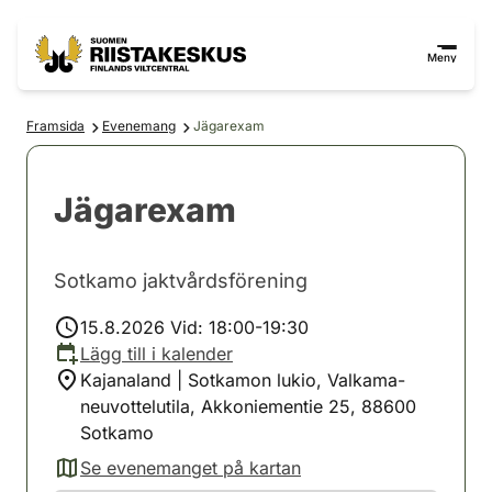
Hoppa till innehåll
Gå till webbplatskartan
Meny
Framsida
Evenemang
Jägarexam
Jägarexam
Sotkamo jaktvårdsförening
15.8.2026 Vid: 18:00-19:30
Lägg till i kalender
Kajanaland | Sotkamon lukio, Valkama-
neuvottelutila, Akkoniementie 25, 88600
Sotkamo
Se evenemanget på kartan
(avautuu uuteen välilehteen)