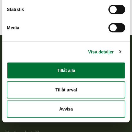
Statistik
Media
Visa detaljer
Finlands viltcentral
Finlands viltcentral främjar en hållbar vilthushållning, stöder
Tillåt alla
jaktvårdsföreningarnas verksamhet, ser till att viltpolitiken
verkställs och svarar för de offentliga förvaltningsuppgifter
som föreskrivs.
Tillåt urval
Om oss
Avvisa
Kundtjänst