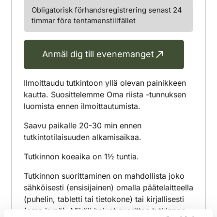
Obligatorisk förhandsregistrering senast 24
timmar före tentamenstillfället
Anmäl dig till evenemanget
Ilmoittaudu tutkintoon yllä olevan painikkeen
kautta. Suosittelemme Oma riista -tunnuksen
luomista ennen ilmoittautumista.
Saavu paikalle 20-30 min ennen
tutkintotilaisuuden alkamisaikaa.
Tutkinnon koeaika on 1½ tuntia.
Tutkinnon suorittaminen on mahdollista joko
sähköisesti (ensisijainen) omalla päätelaitteella
(puhelin, tabletti tai tietokone) tai kirjallisesti
(oma kynä). Mikäli haluat suorittaa tutkinnon