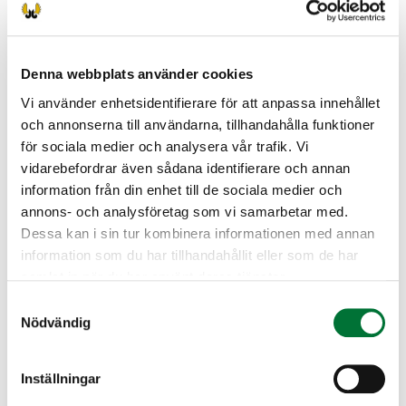
sähköisesti päätelaitteellasi, huolehdithan siitä,
että laitteen akku on täyteen varattuna ja
käytössäsi on toimiva verkkoyhteys.
Denna webbplats använder cookies
Tutkintomaksu on 20 €, maksutavat ovat Oma
Vi använder enhetsidentifierare för att anpassa innehållet
riista -tunnuksen käyttäjillä verkkomaksu
och annonserna till användarna, tillhandahålla funktioner
(ensisijainen) sekä tilaisuudessa käteinen raha
för sociala medier och analysera vår trafik. Vi
tai maksukortti.
vidarebefordrar även sådana identifierare och annan
Hyödyllistä tietoa metsästäjätutkinnosta löydät
information från din enhet till de sociala medier och
osoitteesta Riistakeskus » Metsästäjätutkinto.
annons- och analysföretag som vi samarbetar med.
Dessa kan i sin tur kombinera informationen med annan
Sotkamo jaktvårdsförening
information som du har tillhandahållit eller som de har
Kajanaland
samlat in när du har använt deras tjänster.
0449778710
Samtyckesval
sotkamo@rhy.riista.fi
Nödvändig
Ilmoittautumisen yhteydessä ongelman
ilmetessä voit ottaa yhteyttä
Inställningar
toiminnanohjaajaan p. 044 977 8710.