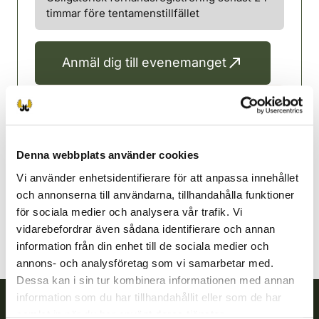
timmar före tentamenstillfället
Anmäl dig till evenemanget
Lappajärvi-Vimpeli jaktvårdsförening
Österbotten
050 5282156
Denna webbplats använder cookies
lappajarvi-vimpeli@rhy.riista.fi
Vi använder enhetsidentifierare för att anpassa innehållet
Jaakko Alalantela 050 5282156
och annonserna till användarna, tillhandahålla funktioner
för sociala medier och analysera vår trafik. Vi
vidarebefordrar även sådana identifierare och annan
information från din enhet till de sociala medier och
annons- och analysföretag som vi samarbetar med.
Dessa kan i sin tur kombinera informationen med annan
information som du har tillhandahållit eller som de har
samlat in när du har använt deras tjänster.