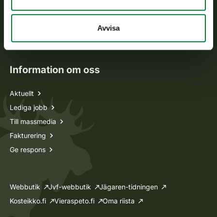
Jaktkort
Avvisa
Oma riista -tjänsten
Ansökan om licenser och dispenser
Information om oss
Aktuellt
Lediga jobb
Till massmedia
Fakturering
Ge respons
Webbutik
Jvf-webbutik
Jägaren-tidningen
Kosteikko.fi
Vieraspeto.fi
Oma riista