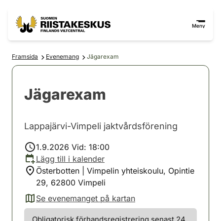
Hoppa till innehåll
Gå till webbplatskartan
Meny
Framsida
Evenemang
Jägarexam
Jägarexam
Lappajärvi-Vimpeli jaktvårdsförening
1.9.2026 Vid: 18:00
Lägg till i kalender
Österbotten | Vimpelin yhteiskoulu, Opintie
29, 62800 Vimpeli
Se evenemanget på kartan
(avautuu uuteen välilehteen)
Obligatorisk förhandsregistrering senast 24