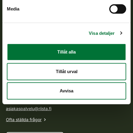
Media
Finlands viltcentral
Finlands viltcentral främjar en hållbar vilthushållning, stöder
Visa detaljer
jaktvårdsföreningarnas verksamhet, ser till att viltpolitiken
verkställs och svarar för de offentliga förvaltningsuppgifter
som föreskrivs.
Tillåt alla
Om oss
Tillåt urval
Kundtjänst
Avvisa
Vardagar kl. 9–15
tel. 029 431 2001
asiakaspalvelu@riista.fi
Ofta ställda frågor