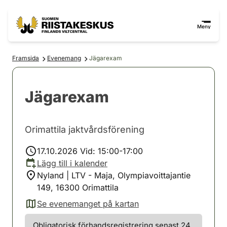
Hoppa till innehåll
Gå till webbplatskartan
Meny
Framsida
Evenemang
Jägarexam
Jägarexam
Orimattila jaktvårdsförening
17.10.2026 Vid: 15:00-17:00
Lägg till i kalender
Nyland | LTV - Maja, Olympiavoittajantie
149, 16300 Orimattila
Se evenemanget på kartan
(avautuu uuteen välilehteen)
Obligatorisk förhandsregistrering senast 24