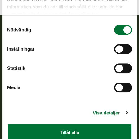
information som du har tillhandahållit eller som de har
samlat in när du har använt deras tjänster.
Samtyckesval
Nödvändig
Finlands viltcentral
Inställningar
Finlands viltcentral främjar en hållbar vilthushållning, stöder
jaktvårdsföreningarnas verksamhet, ser till att viltpolitiken
verkställs och svarar för de offentliga förvaltningsuppgifter
Statistik
som föreskrivs.
Om oss
Media
Kundtjänst
Visa detaljer
Vardagar kl. 9–15
tel. 029 431 2001
asiakaspalvelu@riista.fi
Tillåt alla