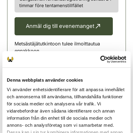
timmar före tentamenstillfället
Anmäl dig till evenemanget
Metsästäjätutkintoon tulee ilmoittautua
ennakkoon.
pertti.oksanen15@gmail.com
Orimattila jaktvårdsförening
Denna webbplats använder cookies
Nyland
Vi använder enhetsidentifierare för att anpassa innehållet
0445664720
och annonserna till användarna, tillhandahålla funktioner
pertti.oksanen15@gmail.com
för sociala medier och analysera vår trafik. Vi
mp. 044 566 4720
vidarebefordrar även sådana identifierare och annan
information från din enhet till de sociala medier och
annons- och analysföretag som vi samarbetar med.
Dessa kan i sin tur kombinera informationen med annan