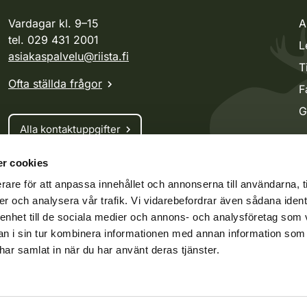
Vardagar kl. 9–15
A
tel. 029 431 2001
L
asiakaspalvelu@riista.fi
T
Ofta ställda frågor
F
G
Alla kontaktuppgifter
r cookies
Jaktkort
rare för att anpassa innehållet och annonserna till användarna, t
Oma riista -tjänsten
er och analysera vår trafik. Vi vidarebefordrar även sådana ident
Ansökan om licenser och dispenser
 enhet till de sociala medier och annons- och analysföretag som 
 i sin tur kombinera informationen med annan information som
e har samlat in när du har använt deras tjänster.
ko.fi
Vieraspeto.fi
Oma riista