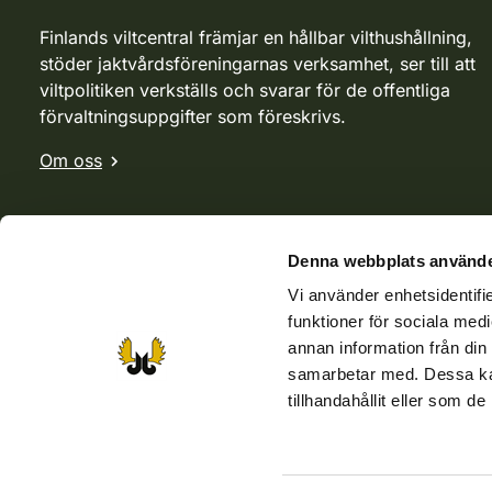
Finlands viltcentral främjar en hållbar vilthushållning,
stöder jaktvårdsföreningarnas verksamhet, ser till att
viltpolitiken verkställs och svarar för de offentliga
förvaltningsuppgifter som föreskrivs.
Om oss
Denna webbplats använde
Vi använder enhetsidentifie
funktioner för sociala medi
annan information från din
samarbetar med. Dessa kan
tillhandahållit eller som d
Webbutik
Jvf-webbutik
Jägaren-tidningen
Kosteik