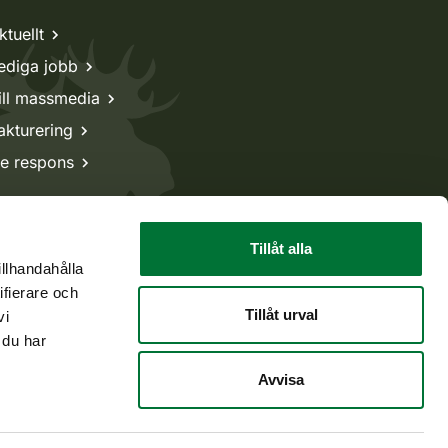
ktuellt
ediga jobb
ill massmedia
akturering
e respons
Tillåt alla
illhandahålla
ifierare och
Tillåt urval
vi
 du har
Avvisa
Tillbaka till början