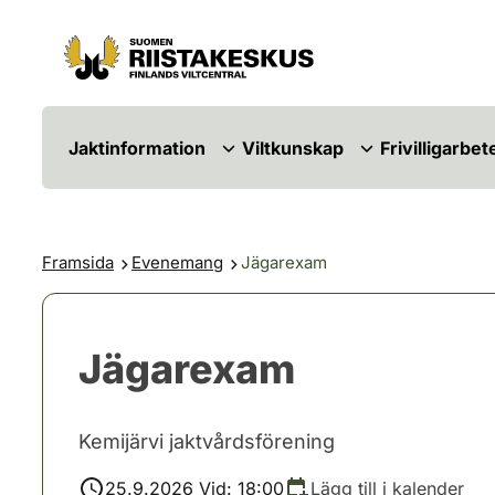
Hoppa till innehåll
Gå till webbplatskartan
Jaktinformation
Viltkunskap
Frivilligarbet
Framsida
Evenemang
Jägarexam
Jägarexam
Kemijärvi jaktvårdsförening
25.9.2026 Vid: 18:00
Lägg till i kalender