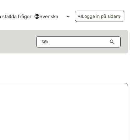
Svenska
a ställda frågor
Logga in på sidan
Öppna språkmenyn
Sök