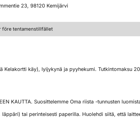
ammentie 23, 98120 Kemijärvi
före tentamenstillfället
ellä Kelakortti käy), lyijykynä ja pyyhekumi. Tutkintomaksu 
KAUTTA. Suosittelemme Oma riista -tunnusten luomista e
i, läppäri) tai perinteisesti paperilla. Huolehdi siitä, että la