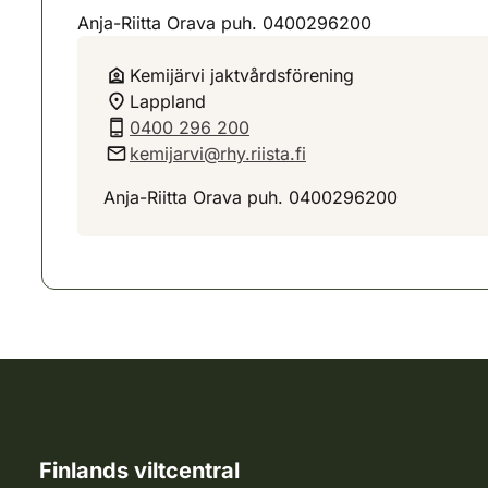
Anja-Riitta Orava puh. 0400296200
Kemijärvi jaktvårdsförening
Lappland
0400 296 200
kemijarvi@rhy.riista.fi
Anja-Riitta Orava puh. 0400296200
Finlands viltcentral