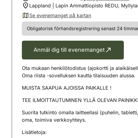
Lappland | Lapin Ammattiopisto REDU, Myllyl
Se evenemanget på kartan
(avautuu uuteen välilehteen)
Obligatorisk förhandsregistrering senast 24 timmar 
Anmäl dig till evenemanget
Ota mukaan henkilötodistus (ajokortti ja alaikäis
Oma riista -sovelluksen kautta tilaisuuden alussa.
MUISTA SAAPUA AJOISSA PAIKALLE !
TEE ILMOITTAUTUMINEN YLLÄ OLEVAN PAINIKKEEN 
Suorita tutkinto omalla laitteellasi (puhelin, tablett
oma, toimiva verkkoyhteys.
Lisätietoja: