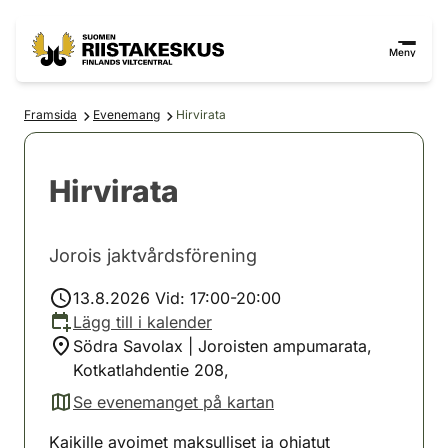
Hoppa till innehåll
Gå till webbplatskartan
Meny
Framsida
Evenemang
Hirvirata
Hirvirata
Jorois jaktvårdsförening
13.8.2026 Vid: 17:00-20:00
Lägg till i kalender
Södra Savolax | Joroisten ampumarata,
Kotkatlahdentie 208,
Se evenemanget på kartan
(avautuu uuteen välilehteen)
Kaikille avoimet maksulliset ja ohjatut