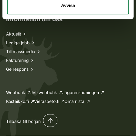
Ansökan om licenser och dispenser
Avvisa
Information om oss
Aktuellt
Lediga jobb
Till massmedia
Fakturering
Ge respons
Webbutik
Jvf-webbutik
Jägaren-tidningen
Kosteikko.fi
Vieraspeto.fi
Oma riista
Tillbaka till början