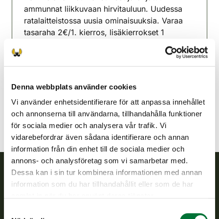
ammunnat liikkuvaan hirvitauluun. Uudessa
ratalaitteistossa uusia ominaisuuksia. Varaa
tasaraha 2€/1. kierros, lisäkierrokset 1
€/kierros.
Jorois jaktvårdsförening
Södra Savolax
Denna webbplats använder cookies
joroinen@rhy.riista.fi
Vi använder enhetsidentifierare för att anpassa innehållet
och annonserna till användarna, tillhandahålla funktioner
för sociala medier och analysera vår trafik. Vi
vidarebefordrar även sådana identifierare och annan
information från din enhet till de sociala medier och
annons- och analysföretag som vi samarbetar med.
Dessa kan i sin tur kombinera informationen med annan
information som du har tillhandahållit eller som de har
Finlands viltcentral
samlat in när du har använt deras tjänster.
Finlands viltcentral främjar en hållbar vilthushållning, stöder
Samtyckesval