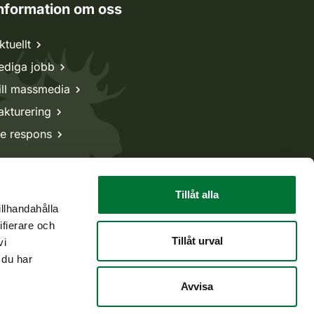
nformation om oss
ktuellt
ediga jobb
ill massmedia
akturering
e respons
Tillåt alla
illhandahålla
ifierare och
Tillåt urval
vi
 du har
Avvisa
Tillbaka till början