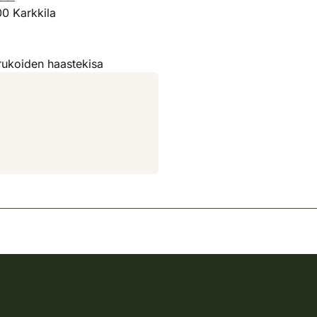
00 Karkkila
rukoiden haastekisa