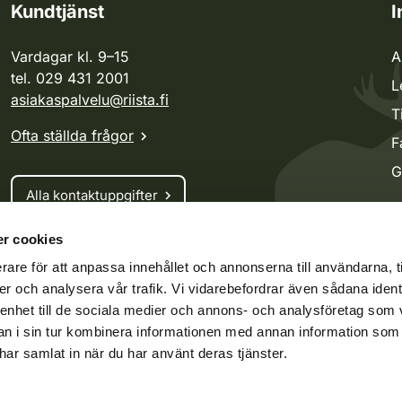
Kundtjänst
I
Vardagar kl. 9–15
A
tel. 029 431 2001
L
asiakaspalvelu@riista.fi
T
Ofta ställda frågor
F
G
Alla kontaktuppgifter
r cookies
Jaktkort
rare för att anpassa innehållet och annonserna till användarna, t
Oma riista -tjänsten
er och analysera vår trafik. Vi vidarebefordrar även sådana ident
Ansökan om licenser och dispenser
 enhet till de sociala medier och annons- och analysföretag som 
 i sin tur kombinera informationen med annan information som
e har samlat in när du har använt deras tjänster.
ko.fi
Vieraspeto.fi
Oma riista