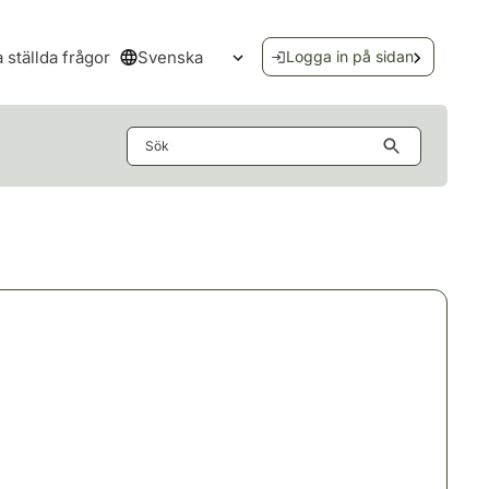
Svenska
a ställda frågor
Logga in på sidan
Öppna språkmenyn
Sök