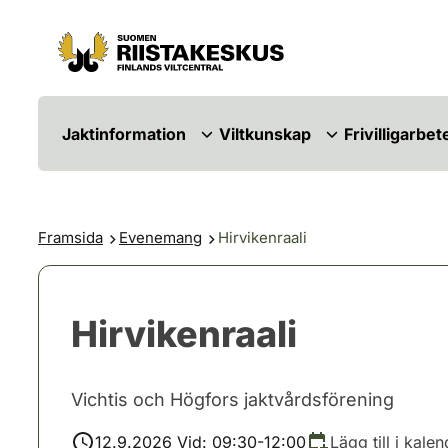
Hoppa till innehåll
Gå till webbplatskartan
Jaktinformation
Viltkunskap
Frivilligarbet
Framsida
Evenemang
Hirvikenraali
Hirvikenraali
Vichtis och Högfors jaktvårdsförening
12.9.2026 Vid: 09:30-12:00
Lägg till i kale