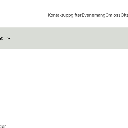
Kontaktuppgifter
Evenemang
Om oss
Oft
et
nder