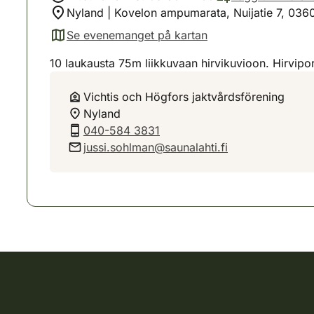
Nyland | Kovelon ampumarata, Nuijatie 7, 036
Se evenemanget på kartan
(avautuu uuteen välilehteen)
10 laukausta 75m liikkuvaan hirvikuvioon. Hirvipo
Vichtis och Högfors jaktvårdsförening
Nyland
040-584 3831
jussi.sohlman@saunalahti.fi