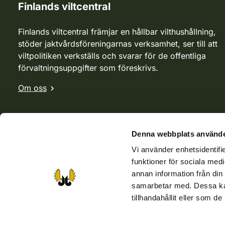
Finlands viltcentral
Finlands viltcentral främjar en hållbar vilthushållning,
stöder jaktvårdsföreningarnas verksamhet, ser till att
viltpolitiken verkställs och svarar för de offentliga
förvaltningsuppgifter som föreskrivs.
Om oss
Denna webbplats använde
Vi använder enhetsidentifie
funktioner för sociala medi
annan information från din
samarbetar med. Dessa kan
tillhandahållit eller som d
Webbutik
Jvf-webbutik
Jägaren-tidningen
Kosteik