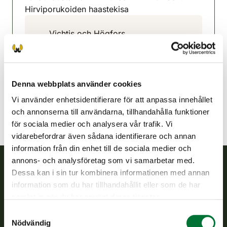
Hirviporukoiden haastekisa
Vichtis och Högfors
jaktvårdsförening
Nyland
040-584 3831
jussi.sohlman@saunalahti.fi
Denna webbplats använder cookies
Vi använder enhetsidentifierare för att anpassa innehållet
och annonserna till användarna, tillhandahålla funktioner
för sociala medier och analysera vår trafik. Vi
vidarebefordrar även sådana identifierare och annan
information från din enhet till de sociala medier och
annons- och analysföretag som vi samarbetar med.
Dessa kan i sin tur kombinera informationen med annan
Finlands viltcentral
information som du har tillhandahållit eller som de har
samlat in när du har använt deras tjänster.
Finlands viltcentral främjar en hållbar vilthushållning, stöder
Samtyckesval
jaktvårdsföreningarnas verksamhet, ser till att viltpolitiken
Nödvändig
verkställs och svarar för de offentliga förvaltningsuppgifter