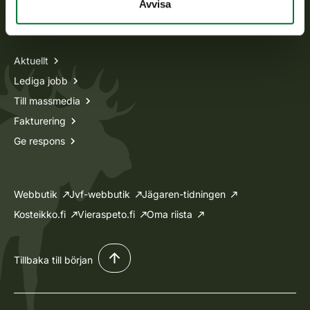
Avvisa
Information om oss
Aktuellt
Lediga jobb
Till massmedia
Fakturering
Ge respons
Webbutik
Jvf-webbutik
Jägaren-tidningen
Kosteikko.fi
Vieraspeto.fi
Oma riista
Tillbaka till början