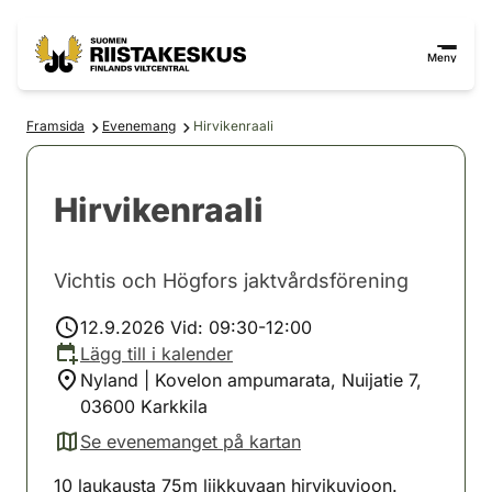
Hoppa till innehåll
Gå till webbplatskartan
Meny
Framsida
Evenemang
Hirvikenraali
Hirvikenraali
Vichtis och Högfors jaktvårdsförening
12.9.2026 Vid: 09:30-12:00
Lägg till i kalender
Nyland | Kovelon ampumarata, Nuijatie 7,
03600 Karkkila
Se evenemanget på kartan
(avautuu uuteen välilehteen)
10 laukausta 75m liikkuvaan hirvikuvioon.