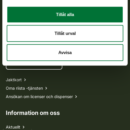
Kundtjänst
Tillåt alla
Vardagar kl. 9–15
tel. 029 431 2001
asiakaspalvelu@riista.fi
Tillåt urval
Ofta ställda frågor
Avvisa
Alla kontaktuppgifter
Jaktkort
Oma riista -tjänsten
Ansökan om licenser och dispenser
Information om oss
Aktuellt