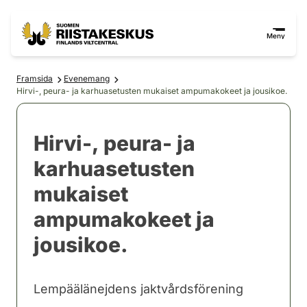
Hoppa till innehåll
Gå till webbplatskartan
Meny
Framsida
Evenemang
Hirvi-, peura- ja karhuasetusten mukaiset ampumakokeet ja jousikoe.
Hirvi-, peura- ja
karhuasetusten
mukaiset
ampumakokeet ja
jousikoe.
Lempäälänejdens jaktvårdsförening