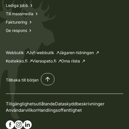
Lediga jobb
Till massmedia
Fakturering
Ge respons
Webbutik
Jvf-webbutik
Jägaren-tidningen
Kosteikko.fi
Vieraspeto.fi
Oma riista
Tillbaka till början
Tillgänglighetsutlåtande
Dataskyddbeskrivninger
Användarvillkor
Handlingsoffentlighet