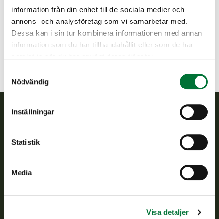
Norra Tavastland
information från din enhet till de sociala medier och
0440624642
annons- och analysföretag som vi samarbetar med.
lempaala@rhy.riista.fi
Dessa kan i sin tur kombinera informationen med annan
information som du har tillhandahållit eller som de har
samlat in när du har använt deras tjänster.
Samtyckesval
Nödvändig
Inställningar
Finlands viltcentral
Statistik
Finlands viltcentral främjar en hållbar vilthushållning, stöder
jaktvårdsföreningarnas verksamhet, ser till att viltpolitiken
verkställs och svarar för de offentliga förvaltningsuppgifter
Media
som föreskrivs.
Om oss
Visa detaljer