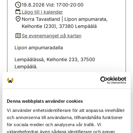
19.8.2026 Vid: 17:00-20:00
Lägg till i kalender
Norra Tavastland | Lipon ampumarata,
Kelhontie (230), 37380 Lempäälä
Se evenemanget på kartan
(avautuu uuteen välilehteen)
Lipon ampumaradalla
Lempäälässä, Kelhontie 233, 37500
Lempäälä.
Kivääri ja jousiammuntakokeet keskiviikkoisin
15.7, 22.7, 29.7, 5.8, 12.8, 19.8, 26.8, 2.9.klo
17.00-20.00.
Denna webbplats använder cookies
Ilmoittautuminen klo 17.00-18.00.
Vi använder enhetsidentifierare för att anpassa innehållet
MAKSU 20 €/SUORITUSKERTA
och annonserna till användarna, tillhandahålla funktioner
för sociala medier och analysera vår trafik. Vi
Lempäälänejdens jaktvårdsförening
vidarebefordrar även sådana identifierare och annan