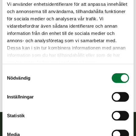
verotussuunnitelma 2026, olennaisia asioita
Vi använder enhetsidentifierare för att anpassa innehållet
hirvikannasta, lupamääristä ja metsästyksen
och annonserna till användarna, tillhandahålla funktioner
johtamisesta. Mukana kouluttaja Suomen
för sociala medier och analysera vår trafik. Vi
riistakeskuksesta. Koulutukseen liittyvissä
vidarebefordrar även sådana identifierare och annan
kysymyksissä voitte lähestyä Kemijärven
information från din enhet till de sociala medier och
riistanhoitoyhdistystä:
kemijarvi@rhy.riista.fi
.
annons- och analysföretag som vi samarbetar med.
Dessa kan i sin tur kombinera informationen med annan
Kemijärvi jaktvårdsförening
information som du har tillhandahållit eller som de har
Lappland
samlat in när du har använt deras tjänster.
0400 296 200
Samtyckesval
kemijarvi@rhy.riista.fi
Nödvändig
Inställningar
Statistik
Finlands viltcentral
Media