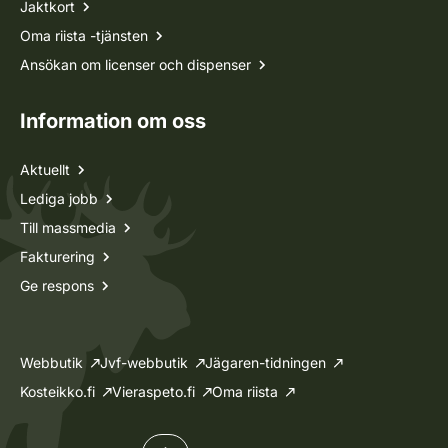
Jaktkort
Oma riista -tjänsten
Ansökan om licenser och dispenser
Information om oss
Aktuellt
Lediga jobb
Till massmedia
Fakturering
Ge respons
Webbutik
Jvf-webbutik
Jägaren-tidningen
Kosteikko.fi
Vieraspeto.fi
Oma riista