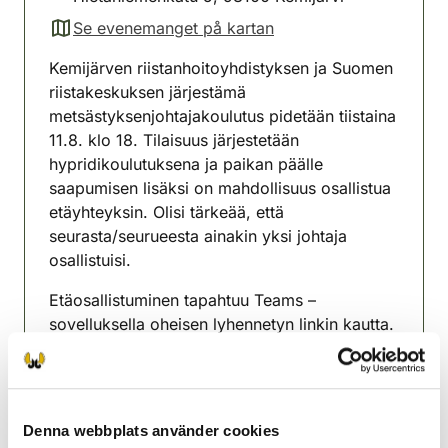
Se evenemanget på kartan
(avautuu uuteen välilehteen)
Kemijärven riistanhoitoyhdistyksen ja Suomen
riistakeskuksen järjestämä
metsästyksenjohtajakoulutus pidetään tiistaina
11.8. klo 18. Tilaisuus järjestetään
hypridikoulutuksena ja paikan päälle
saapumisen lisäksi on mahdollisuus osallistua
etäyhteyksin. Olisi tärkeää, että
seurasta/seurueesta ainakin yksi johtaja
osallistuisi.
Etäosallistuminen tapahtuu Teams –
sovelluksella oheisen lyhennetyn linkin kautta.
https://bit.ly/4wPk4rL
Tilaisuudessa käydään läpi Kemijärven
riistanhoitoyhdistyksen hirven hoito- ja
Denna webbplats använder cookies