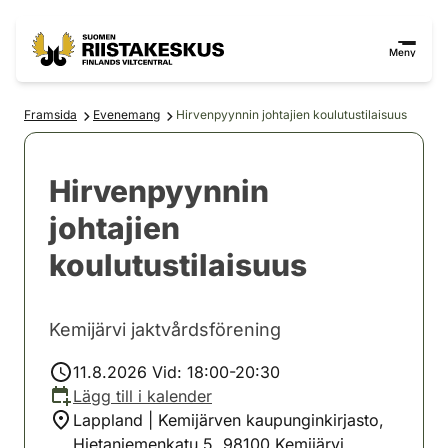
Hoppa till innehåll
Gå till webbplatskartan
Meny
Framsida
Evenemang
Hirvenpyynnin johtajien koulutustilaisuus
Hirvenpyynnin
johtajien
koulutustilaisuus
Kemijärvi jaktvårdsförening
11.8.2026 Vid: 18:00-20:30
Lägg till i kalender
Lappland | Kemijärven kaupunginkirjasto,
Hietaniemenkatu 5, 98100 Kemijärvi