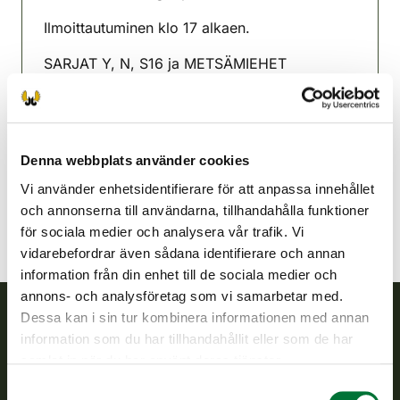
(avautuu uuteen välilehteen)
Ilmoittautuminen klo 17 alkaen.
SARJAT Y, N, S16 ja METSÄMIEHET
Ruokolahti-Imatra jaktvårdsförening
Sydöstra Finland
+358451208153
Denna webbplats använder cookies
ruokolahti-imatra@rhy.riista.fi
Vi använder enhetsidentifierare för att anpassa innehållet
och annonserna till användarna, tillhandahålla funktioner
för sociala medier och analysera vår trafik. Vi
vidarebefordrar även sådana identifierare och annan
information från din enhet till de sociala medier och
annons- och analysföretag som vi samarbetar med.
Dessa kan i sin tur kombinera informationen med annan
information som du har tillhandahållit eller som de har
Finlands viltcentral
samlat in när du har använt deras tjänster.
Samtyckesval
Finlands viltcentral främjar en hållbar vilthushållning, stöder