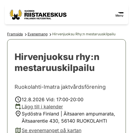
Hoppa till innehåll
Gå till webbplatskartan
Meny
Framsida
Evenemang
Hirvenjuoksu Rhy:n mestaruuskilpailu
Hirvenjuoksu rhy:n
mestaruuskilpailu
Ruokolahti-Imatra jaktvårdsförening
12.8.2026 Vid: 17:00-20:00
Lägg till i kalender
Sydöstra Finland | Äitsaaren ampumarata,
Äitsaarentie 430, 56140 RUOKOLAHTI
Se evenemanget på kartan