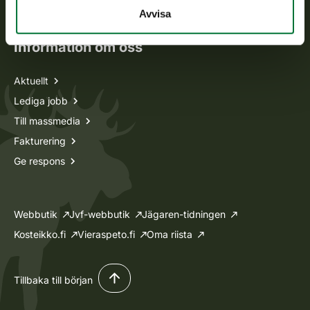
Ansökan om licenser och dispenser
Avvisa
Information om oss
Aktuellt
Lediga jobb
Till massmedia
Fakturering
Ge respons
Webbutik
Jvf-webbutik
Jägaren-tidningen
Kosteikko.fi
Vieraspeto.fi
Oma riista
Tillbaka till början