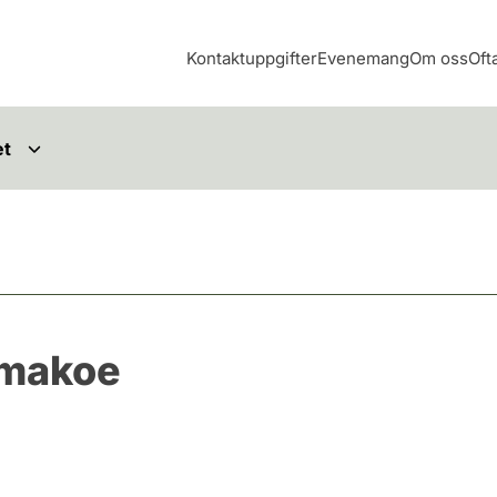
Kontaktuppgifter
Evenemang
Om oss
Oft
et
umakoe