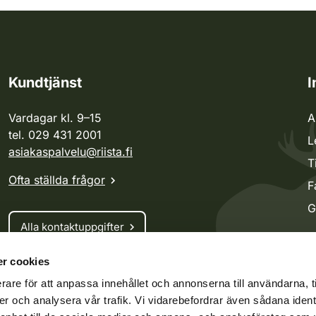
Kundtjänst
I
Vardagar kl. 9–15
A
tel. 029 431 2001
L
asiakaspalvelu@riista.fi
T
Ofta ställda frågor
F
G
Alla kontaktuppgifter
r cookies
Jaktkort
rare för att anpassa innehållet och annonserna till användarna, t
Oma riista -tjänsten
er och analysera vår trafik. Vi vidarebefordrar även sådana ident
Ansökan om licenser och dispenser