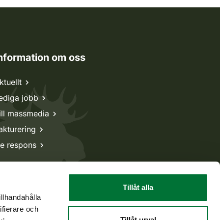
nformation om oss
ktuellt
ediga jobb
ill massmedia
akturering
e respons
Tillåt alla
illhandahålla
ifierare och
Tillåt urval