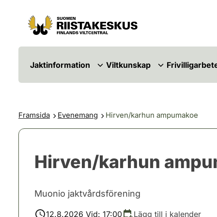
Hoppa till innehåll
Gå till webbplatskartan
Jaktinformation
Viltkunskap
Frivilligarbet
Framsida
Evenemang
Hirven/karhun ampumakoe
Hirven/karhun amp
Muonio jaktvårdsförening
12.8.2026 Vid: 17:00
Lägg till i kalender