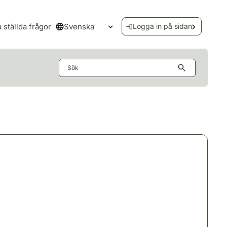
Svenska
a ställda frågor
Logga in på sidan
Öppna språkmenyn
Sök