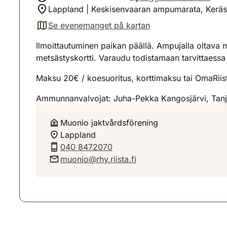
Lappland | Keskisenvaaran ampumarata, Keräs
Se evenemanget på kartan
(avautuu uuteen välilehteen)
Ilmoittautuminen paikan päällä. Ampujalla oltava
metsästyskortti. Varaudu todistamaan tarvittaessa h
Maksu 20€ / koesuoritus, korttimaksu tai OmaRii
Ammunnanvalvojat: Juha-Pekka Kangosjärvi, Tanj
Muonio jaktvårdsförening
Lappland
040 8472070
muonio@rhy.riista.fi