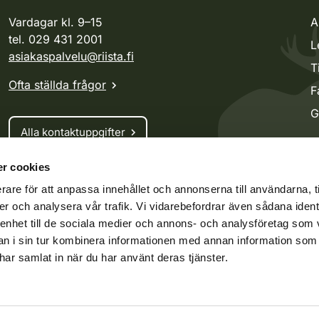
Vardagar kl. 9–15
A
tel. 029 431 2001
L
asiakaspalvelu@riista.fi
T
Ofta ställda frågor
F
G
Alla kontaktuppgifter
r cookies
Jaktkort
rare för att anpassa innehållet och annonserna till användarna, t
Oma riista -tjänsten
er och analysera vår trafik. Vi vidarebefordrar även sådana ident
Ansökan om licenser och dispenser
 enhet till de sociala medier och annons- och analysföretag som 
 i sin tur kombinera informationen med annan information som
e har samlat in när du har använt deras tjänster.
ko.fi
Vieraspeto.fi
Oma riista