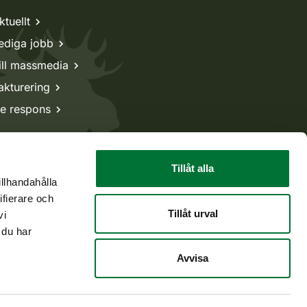
ktuellt
ediga jobb
ill massmedia
akturering
e respons
Tillåt alla
illhandahålla
ifierare och
Tillåt urval
vi
 du har
Avvisa
Tillbaka till början