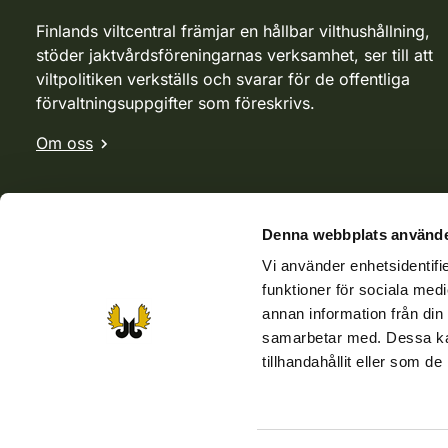
Finlands viltcentral främjar en hållbar vilthushållning,
stöder jaktvårdsföreningarnas verksamhet, ser till att
viltpolitiken verkställs och svarar för de offentliga
förvaltningsuppgifter som föreskrivs.
Om oss
Denna webbplats använde
Vi använder enhetsidentifie
funktioner för sociala medi
annan information från din
samarbetar med. Dessa kan
tillhandahållit eller som d
Webbutik
Jvf-webbutik
Jägaren-tidningen
Kosteik