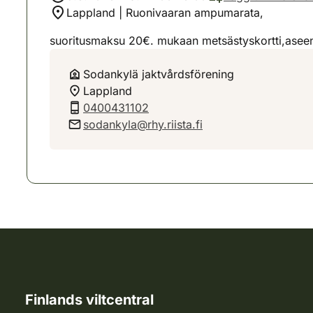
Lappland | Ruonivaaran ampumarata,
suoritusmaksu 20€. mukaan metsästyskortti,aseen
Sodankylä jaktvårdsförening
Lappland
0400431102
sodankyla@rhy.riista.fi
Finlands viltcentral