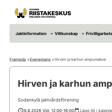
Hoppa till innehåll
Gå till webbplatskartan
Jaktinformation
Viltkunskap
Frivilligarbet
Framsida
Evenemang
Hirven ja karhun ampumakoe
Hirven ja karhun a
Sodankylä jaktvårdsförening
9.8.2026 Vid: 12:00-16:00
Lägg till i kalend