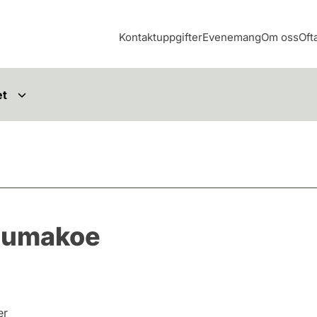
Kontaktuppgifter
Evenemang
Om oss
Oft
et
mpumakoe
er