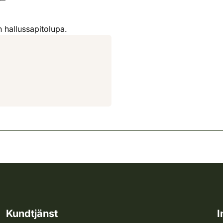
 hallussapitolupa.
Kundtjänst
I