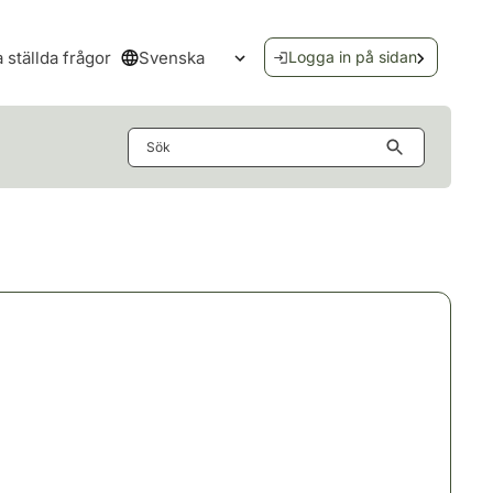
Svenska
a ställda frågor
Logga in på sidan
Öppna språkmenyn
Sök