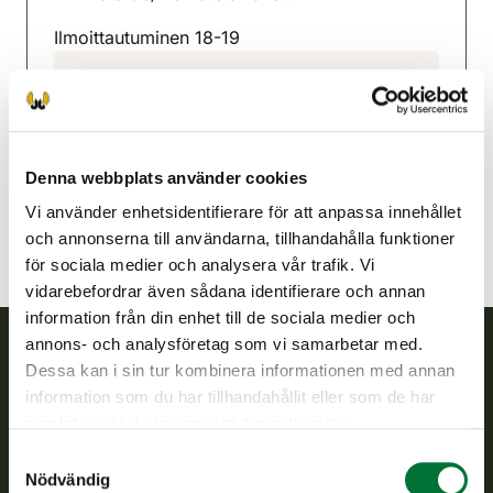
Ilmoittautuminen 18-19
Padasjoki jaktvårdsförening
Södra Tavastland
0400 254 537
padasjoki@rhy.riista.fi
Denna webbplats använder cookies
Vi använder enhetsidentifierare för att anpassa innehållet
och annonserna till användarna, tillhandahålla funktioner
för sociala medier och analysera vår trafik. Vi
vidarebefordrar även sådana identifierare och annan
information från din enhet till de sociala medier och
annons- och analysföretag som vi samarbetar med.
Dessa kan i sin tur kombinera informationen med annan
Finlands viltcentral
information som du har tillhandahållit eller som de har
samlat in när du har använt deras tjänster.
Finlands viltcentral främjar en hållbar vilthushållning, stöder
Samtyckesval
jaktvårdsföreningarnas verksamhet, ser till att viltpolitiken
Nödvändig
verkställs och svarar för de offentliga förvaltningsuppgifter