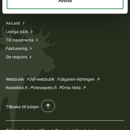
Avvisa
Information om oss
Aktuellt
Lediga jobb
Till massmedia
Fakturering
Ge respons
Webbutik
Jvf-webbutik
Jägaren-tidningen
Kosteikko.fi
Vieraspeto.fi
Oma riista
Tillbaka till början