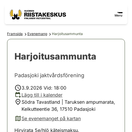
Hoppa till innehåll
Gå till webbplatskartan
Meny
Framsida
Evenemang
Harjoitusammunta
Harjoitusammunta
Padasjoki jaktvårdsförening
3.9.2026 Vid: 18:00
Lägg till i kalender
Södra Tavastland | Taruksen ampumarata,
Kelkutteentie 36, 17510 Padasjoki
Se evenemanget på kartan
(avautuu uuteen välilehteen)
Hirvirata 5e/hlö käteismaksu.